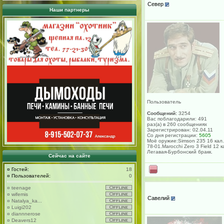
Север
Наши партнеры
Пользователь
Сообщений:
3254
Вас поблагодарили: 491
раз(а) в 260 сообщениях
Зарегистрирован: 02.04.11
Со дня регистрации:
5605
Моё оружие:Simson 235 16 кал.
78-01.Marocchi Zero 3 Field 12 к
Легавая-Бурбонский бракк.
Сейчас на сайте
¤
Гостей:
18
¤
Пользователей:
0
¤
teenage
¤
wifemis
Савелий
¤
Natalya_ka...
¤
Luigi202
¤
diannnerose
¤
Deavers12