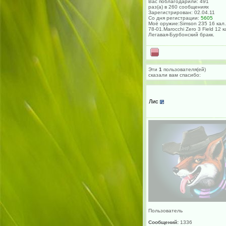
Вас поблагодарили: 491
раз(а) в 260 сообщениях
Зарегистрирован: 02.04.11
Со дня регистрации:
5605
Моё оружие:Simson 235 16 кал.
78-01.Marocchi Zero 3 Field 12 к
Легавая-Бурбонский бракк.
Эти
1
пользователя(ей)
сказали вам cпасибо:
Лис
Пользователь
Сообщений:
1336