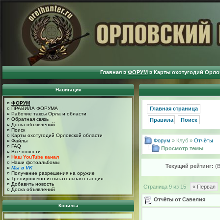
Главная
¤
ФОРУМ
¤
Карты охотугодий Орло
Навигация
¤
ФОРУМ
¤
ПРАВИЛА ФОРУМА
Главная страница
¤
Рабочие таксы Орла и области
¤
Обратная связь
Правила
Поиск
¤
Доска объявлений
¤
Поиск
¤
Карты охотугодий Орловской области
Форум
» Клуб »
Отчёты
¤
Файлы
¤
FAQ
Просмотр темы
¤
Все новости
¤
Наш YouTube канал
¤
Наши фотоальбомы
Текущий рейтинг:
(
¤
Мы в VK
¤
Получение разрешения на оружие
¤
Тренировочно-испытательная станция
¤
Добавить новость
Страница 9 из 15
« Первая
¤
Доска объявлений
Отчёты от Савелия
Копилка