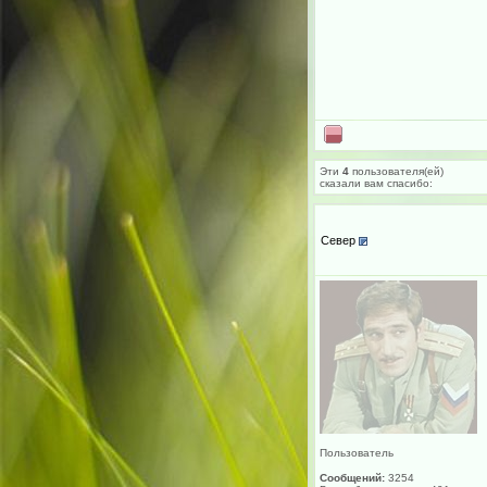
Эти
4
пользователя(ей)
сказали вам cпасибо:
Север
Пользователь
Сообщений:
3254