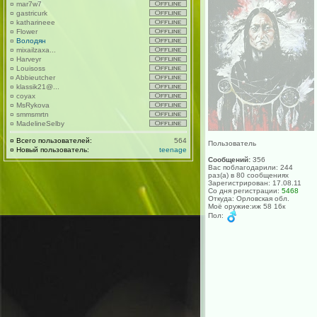
¤
mar7w7
¤
gastricurk
¤
katharineee
¤
Flower
¤
Володян
¤
mixailzaxa...
¤
Harveyr
¤
Louisoss
¤
Abbieutcher
¤
klassik21@...
¤
coyax
¤
MsRykova
¤
smmsmrtn
¤
MadelineSelby
¤
Всего пользователей:
564
Пользователь
¤
Новый пользователь:
teenage
Сообщений:
356
Вас поблагодарили: 244
раз(а) в 80 сообщениях
Зарегистрирован: 17.08.11
Со дня регистрации:
5468
Откуда: Орловская обл.
Моё оружие:иж 58 16к
Пол: