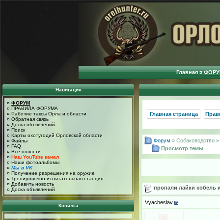
Главная
¤
ФОРУ
Навигация
¤
ФОРУМ
¤
ПРАВИЛА ФОРУМА
¤
Рабочие таксы Орла и области
Главная страница
Прав
¤
Обратная связь
¤
Доска объявлений
¤
Поиск
¤
Карты охотугодий Орловской области
Форум
» Собаководство 
¤
Файлы
¤
FAQ
Просмотр темы
¤
Все новости
¤
Наш YouTube канал
¤
Наши фотоальбомы
¤
Мы в VK
¤
Получение разрешения на оружие
¤
Тренировочно-испытательная станция
¤
Добавить новость
пропали лайки кобель и
¤
Доска объявлений
Vyacheslav
Копилка