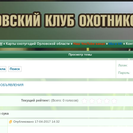
М
¤
Карты охотугодий Орловской области
¤
Наш YouTube канал
¤
Мы в VK
¤
Кон
Просмотр темы
Логин:
ила
Поиск
Пароль:
»
ОБЪЯВЛЕНИЯ
Текущий рейтинг:
(Всего:
0 голосов
)
 сука
Опубликовано 17-04-2017 14:32