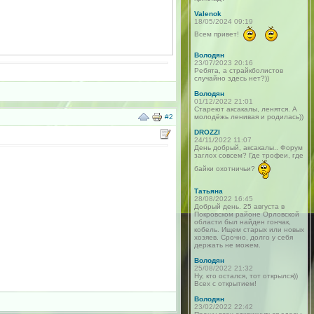
Valenok
18/05/2024 09:19
Всем привет!
Володян
23/07/2023 20:16
Ребята, а страйкболистов
случайно здесь нет?))
Володян
01/12/2022 21:01
Стареют аксакалы, ленятся. А
#2
молодёжь ленивая и родилась))
DROZZI
24/11/2022 11:07
День добрый, аксакалы.. Форум
заглох совсем? Где трофеи, где
байки охотничьи?
Татьяна
28/08/2022 16:45
Добрый день. 25 августа в
Покровском районе Орловской
области был найден гончак,
кобель. Ищем старых или новых
хозяев. Срочно, долго у себя
держать не можем.
Володян
25/08/2022 21:32
Ну, кто остался, тот открылся))
Всех с открытием!
Володян
23/02/2022 22:42