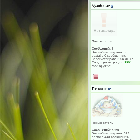
Vyacheslav
Пользователь
Сообщений:
2
Вас поблагодарили: 0
раз(а) в 0 сообщениях
Зарегистрирован: 06.01.17
Со дня регистрации:
3501
Моё оружие:
Петрович
Пользователь
Сообщений:
6258
Вас поблагодарили: 592
раз(а) в 430 сообщениях