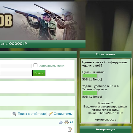
такты ОООООиР
Голосование
Нужен этот сайт и форум или
удалить всё?
Запомнить меня
Нужен, я читаю!!
50% [1 Голос]
Удаляй, удобнее в ВК и в
Телеге общаться.
50% [1 Голос]
Голосов: 2
Вы должны авторизироваться,
чтобы голосовать.
Начат: 16/09/2025 10:35
Поиск в этой теме
Опции темы
Архив опросов
#1
Авторизация