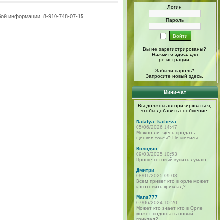
Логин
бой информации. 8-910-748-07-15
Пароль
Вы не зарегистрированы?
Нажмите здесь
для
регистрации.
Забыли пароль?
Запросите новый
здесь
.
Мини-чат
Вы должны авторизироваться,
чтобы добавить сообщение.
Natalya_kataeva
05/06/2026 14:47
Можно ли здесь продать
щенков таксы? Не метисы
Володян
09/03/2025 10:53
Проще готовый купить думаю.
Дмитри
08/01/2025 09:03
Всем привет кто в орле может
изготовить приклад?
Mans777
07/06/2024 10:20
Может кто знает кто в Орле
может подогнать новый
приклад?