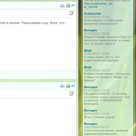
Прошу всех откликнуться здесь:
http://orelhunter...po
#3
st_39208
Andrjushok
03/04/2021 15:15
Всем привет, с открытием
пал в капкан. Разыскиваю суку. Всех, кто
весенней охоты всех!!!
Володян
17/03/2021 06:12
Привет! Живёт конечно! Просто
писатели закончились, а новых
нет. А читают много!
Деда
14/02/2021 18:28
А скоро будет десть лет
существования форума
Деда
14/02/2021 18:23
Ребята! всем привет. Как долго
я сюда не заходил. Живет ли
форум?
#4
Володян
01/01/2021 23:32
Продаётся ИЖ-54, 12 калибр,
состояние очень хорошее, бой
отличный. +79066624560
Геннадий
Володян
01/01/2021 23:30
Всех с Новым годом!
Володян
26/11/2020 22:27
У кого есть желание заняться
администрированием