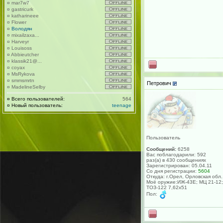
¤
mar7w7
¤
gastricurk
¤
katharineee
¤
Flower
¤
Володян
¤
mixailzaxa...
¤
Harveyr
¤
Louisoss
¤
Abbieutcher
¤
klassik21@...
¤
coyax
¤
MsRykova
¤
smmsmrtn
Петрович
¤
MadelineSelby
¤
Всего пользователей:
564
¤
Новый пользователь:
teenage
Пользователь
Сообщений:
6258
Вас поблагодарили: 592
раз(а) в 430 сообщениях
Зарегистрирован: 05.04.11
Со дня регистрации:
5604
Откуда: г.Орел, Орловская обл.
Моё оружие:ИЖ-43Е; МЦ 21-12;
ТОЗ-122 7,62х51
Пол: