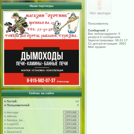
Наши партнеры
Пользователь
Сообщений:
2
Вас поблагодарили: 0
раз(а) в 0 сообщениях
Зарегистрирован: 06.01.17
Со дня регистрации:
3501
Моё оружие:
Сейчас на сайте
¤
Гостей:
14
¤
Пользователей:
0
¤
teenage
¤
wifemis
¤
Natalya_ka...
¤
Luigi202
¤
diannnerose
¤
Deavers12