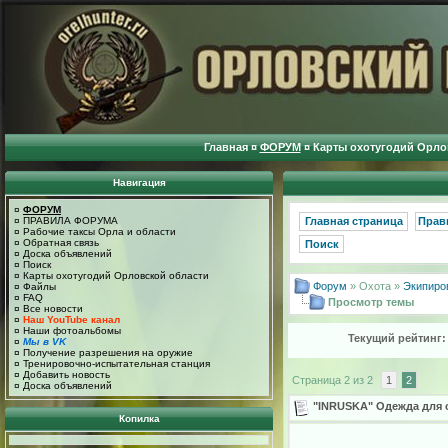
Главная
¤
ФОРУМ
¤
Карты охотугодий Орло
Навигация
¤
ФОРУМ
¤
ПРАВИЛА ФОРУМА
Главная страница
Прав
¤
Рабочие таксы Орла и области
¤
Обратная связь
Поиск
¤
Доска объявлений
¤
Поиск
¤
Карты охотугодий Орловской области
Форум
» Охота »
Экипиро
¤
Файлы
¤
FAQ
Просмотр темы
¤
Все новости
¤
Наш YouTube канал
¤
Наши фотоальбомы
Текущий рейтинг
¤
Мы в VK
¤
Получение разрешения на оружие
¤
Тренировочно-испытательная станция
¤
Добавить новость
Страница 2 из 2
1
2
¤
Доска объявлений
"INRUSKA" Одежда для 
Копилка