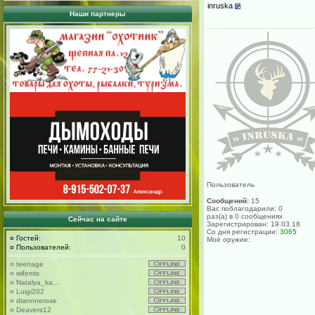
inruska
Наши партнеры
Пользователь
Сообщений:
15
Вас поблагодарили: 0
раз(а) в 0 сообщениях
Сейчас на сайте
Зарегистрирован: 19.03.18
Со дня регистрации:
3065
¤
Гостей:
10
Моё оружие:
¤
Пользователей:
0
¤
teenage
¤
wifemis
¤
Natalya_ka...
¤
Luigi202
¤
diannnerose
¤
Deavers12