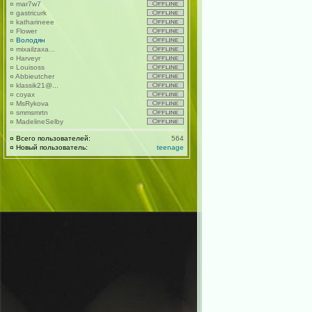
¤
mar7w7
¤
gastricurk
¤
katharineee
¤
Flower
¤
Володян
¤
mixailzaxa...
¤
Harveyr
¤
Louisoss
¤
Abbieutcher
¤
klassik21@...
¤
coyax
¤
MsRykova
¤
smmsmrtn
¤
MadelineSelby
¤
Всего пользователей:
564
¤
Новый пользователь:
teenage