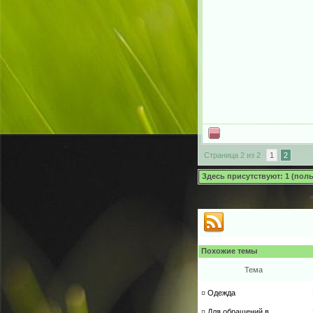
Страница 2 из 2
1
2
Здесь присутствуют: 1 (польз
Похожие темы
Тема
¤
Одежда
¤
Для обращений в