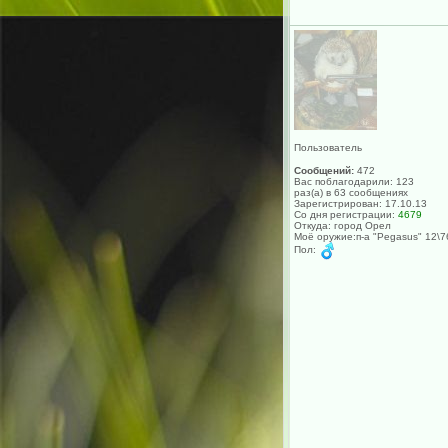
Пользователь
Сообщений:
472
Вас поблагодарили: 123
раз(а) в 63 сообщениях
Зарегистрирован: 17.10.13
Со дня регистрации:
4679
Откуда: город Орел
Моё оружие:п-а "Pеgasus" 12\7
Пол: