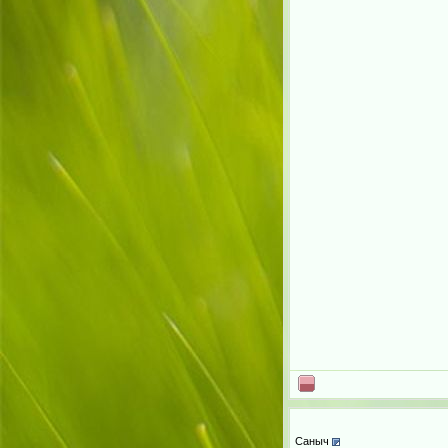
Саныч