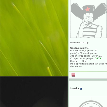
Администратор
Сообщений:
937
Вас поблагодарили: 55
раз(а) в 52 сообщениях
Зарегистрирован: 05.04.11
Со дня регистрации:
5605
Откуда: г. Орел
Моё оружие:Ушатанная Берет
без мушки.
inruska