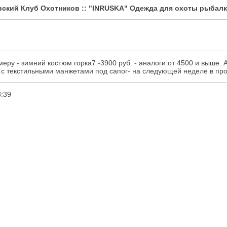
кий Клуб Охотников :: "INRUSKA" Одежда для охоты рыбалк
еру - зимний костюм горка7 -3900 руб. - аналоги от 4500 и выше. А
 с текстильными манжетами под сапог- на следующей неделе в пр
:39