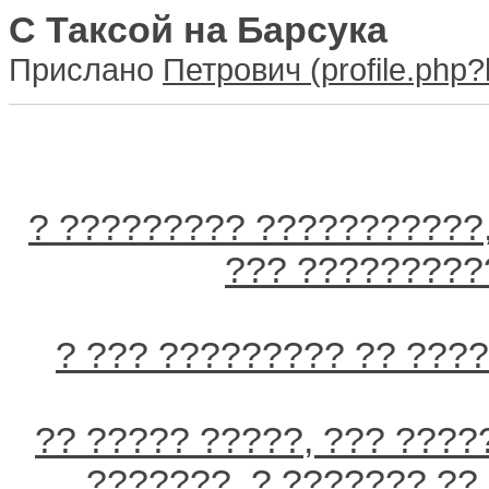
С Таксой на Барсука
Прислано
Петрович
? ????????? ???????????
??? ?????????
? ??? ????????? ?? ????
?? ????? ?????, ??? ????
???????, ? ??????? ??