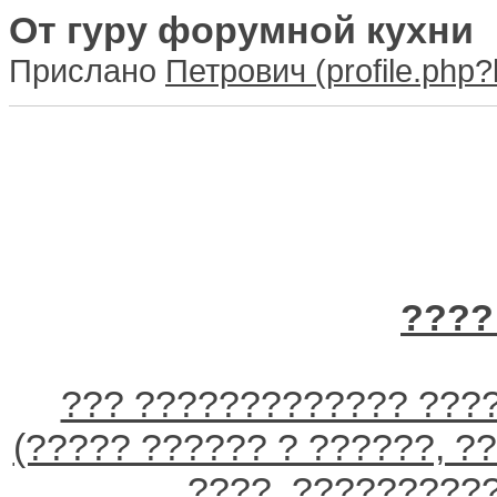
От гуру форумной кухни
Прислано
Петрович
????
??? ????????????? ????
(????? ?????? ? ??????, ?
????, ??????????