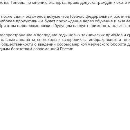
оты. Теперь, по мнению эксперта, право допуска граждан к охоте 
после сдачи экзаменов документов (сейчас федеральный охотничий
более продуктивным будет прохождение через обучение и экзамен 
При этом переэкзаменовки в будущем следует применять только к 
аспространение в последние годы новых технических приёмов и ср
тельные аппараты, снегоходы и квадроциклы, инфракрасные и теп
общественности о введении особых мер коммерческого оборота дл
одным богатствам современной России.