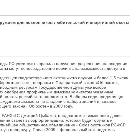
ружием для поклонников любительской и спортивной охоты
оды РФ ужесточить правила получения разрешения на владение
оты могут непосредственно повлиять на возможность доступа к
дельцев гладкоствольного охотничьего оружия и более 1,5 тысяч
Вероятнее всего, поправки в Федеральный закон «Об охоте»,
риродным ресурсам Государственной Думы уже вскоре
 их одобрения профильным думским комитетом указанные
ей палаты российского парламента. В общем виде предстоящие
гражданами экзамена по владению набора знаний и навыков
щего закона «Об охоте» в 2009 году.
ала РАНХиГС Дмитрий Цыбаков, предлагаемые изменения давно
ения станет выбор организации, которая будет обучать и
 крупнейшее общественное объединение - Союз охотников РСФСР
ьную процедуру. После 2009 г. федеральный законодатель