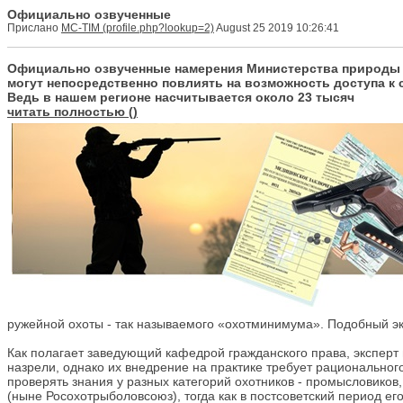
Официально озвученные
Прислано
MC-TIM
August 25 2019 10:26:41
Официально озвученные намерения Министерства природы Р
могут непосредственно повлиять на возможность доступа к
Ведь в нашем регионе насчитывается около 23 тысяч
читать полностью
ружейной охоты - так называемого «охотминимума». Подобный эк
Как полагает заведующий кафедрой гражданского права, экспер
назрели, однако их внедрение на практике требует рациональног
проверять знания у разных категорий охотников - промысловико
(ныне Росохотрыболовсоюз), тогда как в постсоветский период 