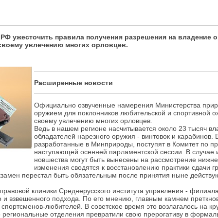
Ф ужесточить правила получения разрешения на владение о
 своему увлечению многих орловцев.
Расширенные новости
Официально озвученные намерения Министерства прир
оружием для поклонников любительской и спортивной ох
своему увлечению многих орловцев.
Ведь в нашем регионе насчитывается около 23 тысяч вла
обладателей нарезного оружия - винтовок и карабинов. 
разработанные в Минприроды, поступят в Комитет по п
наступающей осенней парламентской сессии. В случае
новшества могут быть вынесены на рассмотрение нижн
изменения сводятся к восстановлению практики сдачи 
замен перестал быть обязательным после принятия ныне действую
т правовой клиники Среднерусского института управления - фили
о и взвешенного подхода. По его мнению, главным камнем преткнов
в, спортсменов-любителей. В советское время это возлагалось на
его региональные отделения превратили свою прерогативу в формал