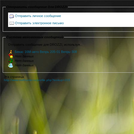
Отправить сообщение для DROZZI
Отправить личное сообщение
Отправить электронное письмо
Система мгновенных сообщений
Отправить сообщение для DROZZI, используя...
Бекас 16М-авто Вепрь 205-01 Вепрь-308
Нет данных
Нет данных
Нет данных
Эта страница
http://www.orelhunter.ru/profile.php?lookup=203