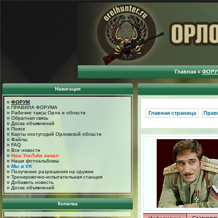
Главная
¤
ФОРУ
Навигация
¤
ФОРУМ
¤
ПРАВИЛА ФОРУМА
¤
Рабочие таксы Орла и области
Главная страница
Прав
¤
Обратная связь
¤
Доска объявлений
¤
Поиск
¤
Карты охотугодий Орловской области
¤
Файлы
¤
FAQ
¤
Все новости
¤
Наш YouTube канал
¤
Наши фотоальбомы
¤
Мы в VK
¤
Получение разрешения на оружие
¤
Тренировочно-испытательная станция
¤
Добавить новость
¤
Доска объявлений
Копилка