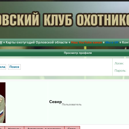
М
¤
Карты охотугодий Орловской области
¤
Наш YouTube канал
¤
Мы в VK
¤
Кон
Просмотр профиля
Логин:
ила
Поиск
Пароль:
Север
Пользователь