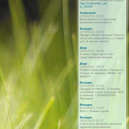
Прошу всех откликнуться здесь:
http://orelhunter...po
st_39208
Andrjushok
03/04/2021 15:15
Всем привет, с открытием
весенней охоты всех!!!
Володян
17/03/2021 06:12
Привет! Живёт конечно! Просто
писатели закончились, а новых
нет. А читают много!
Деда
14/02/2021 18:28
А скоро будет десть лет
существования форума
Деда
14/02/2021 18:23
Ребята! всем привет. Как долго
я сюда не заходил. Живет ли
форум?
Володян
01/01/2021 23:32
Продаётся ИЖ-54, 12 калибр,
состояние очень хорошее, бой
отличный. +79066624560
Геннадий
Володян
01/01/2021 23:30
Всех с Новым годом!
Володян
26/11/2020 22:27
У кого есть желание заняться
администрированием