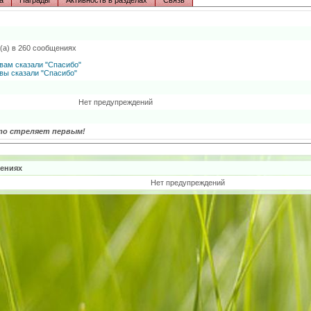
а
Награды
Активность в разделах
Связь
з(а) в 260 сообщениях
вам сказали "Спасибо"
вы сказали "Спасибо"
Нет предупреждений
то стреляет первым!
ениях
Нет предупреждений