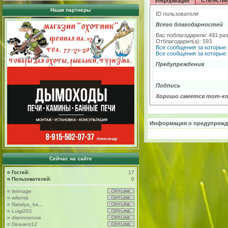
Статистик
Информация
Наши партнеры
ID пользователя
Всего благодарностей
Вас поблагодарили: 491 ра
Отблагодарил(а): 593
Все сообщения за которые 
Все сообщения за которые 
Предупреждения
Подпись
Хорошо смеется тот-к
Информация о предупрежд
Сейчас на сайте
¤
Гостей:
17
¤
Пользователей:
0
¤
teenage
¤
wifemis
¤
Natalya_ka...
¤
Luigi202
¤
diannnerose
¤
Deavers12