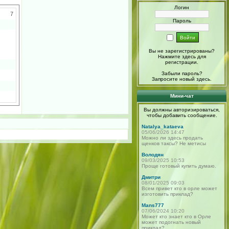
Логин
7
Пароль
Вы не зарегистрированы?
Нажмите здесь
для
регистрации.
Забыли пароль?
Запросите новый
здесь
.
Мини-чат
Вы должны авторизироваться,
чтобы добавить сообщение.
Natalya_kataeva
05/06/2026 14:47
Можно ли здесь продать
щенков таксы? Не метисы
Володян
09/03/2025 10:53
Проще готовый купить думаю.
Дмитри
08/01/2025 09:03
Всем привет кто в орле может
изготовить приклад?
Mans777
07/06/2024 10:20
Может кто знает кто в Орле
может подогнать новый
приклад?