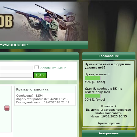
такты ОООООиР
Голосование
Нужен этот сайт и форум или
удалить всё?
Запомнить меня
Нужен, я читаю!!
50% [1 Голос]
Удаляй, удобнее в ВК и в
Краткая статистика
Телеге общаться.
Сообщений: 3254
Зарегистрирован: 02/04/2011 12:38
50% [1 Голос]
Последний визит: 02/02/2018 21:49
Голосов: 2
Вы должны авторизироваться,
чтобы голосовать.
Начат: 16/09/2025 10:35
Архив опросов
Авторизация