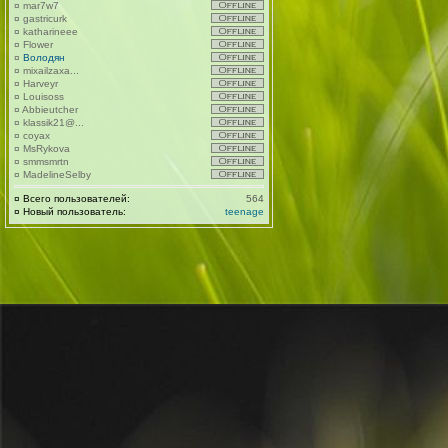
¤
mar7w7
¤
gastricurk
¤
katharineee
¤
Flower
¤
Володян
¤
mixailzaxa...
¤
Harveyr
¤
Louisoss
¤
Abbieutcher
¤
klassik21@...
¤
coyax
¤
MsRykova
¤
smmsmrtn
¤
MadelineSelby
¤
Всего пользователей:
564
¤
Новый пользователь:
teenage