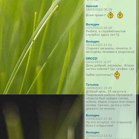
Valenok
18/05/2024 09:19
Всем привет!
Володян
23/07/2023 20:16
Ребята, а страйкболистов
случайно здесь нет?))
Володян
01/12/2022 21:01
Стареют аксакалы, ленятся. А
молодёжь ленивая и родилась))
DROZZI
24/11/2022 11:07
День добрый, аксакалы.. Форум
заглох совсем? Где трофеи, где
байки охотничьи?
Татьяна
28/08/2022 16:45
Добрый день. 25 августа в
Покровском районе Орловской
области был найден гончак,
кобель. Ищем старых или новых
хозяев. Срочно, долго у себя
держать не можем.
Володян
25/08/2022 21:32
Ну, кто остался, тот открылся))
Всех с открытием!
Володян
23/02/2022 22:42