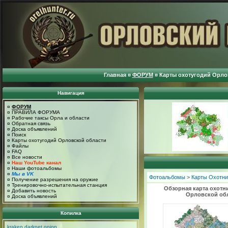
Главная
¤
ФОРУМ
¤
Карты охотугодий Орло
Навигация
¤
ФОРУМ
¤
ПРАВИЛА ФОРУМА
¤
Рабочие таксы Орла и области
¤
Обратная связь
¤
Доска объявлений
¤
Поиск
¤
Карты охотугодий Орловской области
¤
Файлы
¤
FAQ
¤
Все новости
¤
Наш YouTube канал
¤
Наши фотоальбомы
¤
Мы в VK
Фотоальбомы
>
Карты Охотни
¤
Получение разрешения на оружие
¤
Тренировочно-испытательная станция
Обзорная карта охотн
¤
Добавить новость
Орловской об
¤
Доска объявлений
Копилка
kraken darknet onion