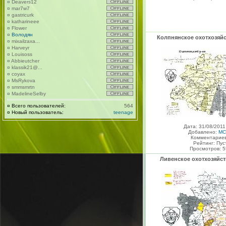
¤
Deavers12
¤
mar7w7
¤
gastricurk
¤
katharineee
¤
Flower
¤
Володян
Колпнянское охотхозя
¤
mixailzaxa...
¤
Harveyr
¤
Louisoss
¤
Abbieutcher
¤
klassik21@...
¤
coyax
¤
MsRykova
¤
smmsmrtn
¤
MadelineSelby
¤
Всего пользователей:
564
¤
Новый пользователь:
teenage
Дата: 31/08/2011
Добавлено:
MC
Комментариев
Рейтинг: Пус
Просмотров: 5
Ливенское охотхозяй