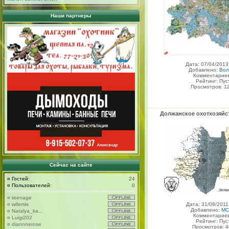
Наши партнеры
Дата: 07/04/2013
Добавлено:
Вол
Комментариев
Рейтинг: Пус
Просмотров: 1
Должанское охотхозяй
Сейчас на сайте
¤
Гостей:
24
¤
Пользователей:
0
¤
teenage
¤
wifemis
Дата: 31/08/2011
Добавлено:
MC
¤
Natalya_ka...
Комментариев
¤
Luigi202
Рейтинг: Пус
¤
diannnerose
Просмотров: 4