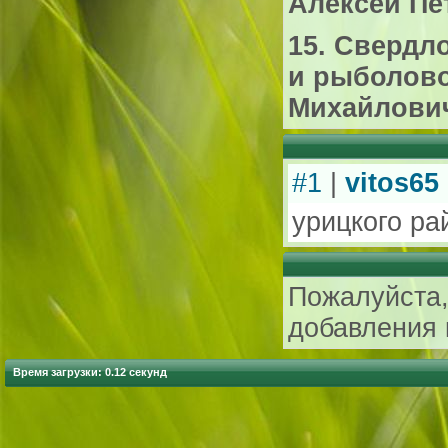
Алексей Пет
15. Свердл
и рыболов
Михайлович 
#1
|
vitos65
урицкого ра
Пожалуйста,
добавления 
Время загрузки: 0.12 секунд