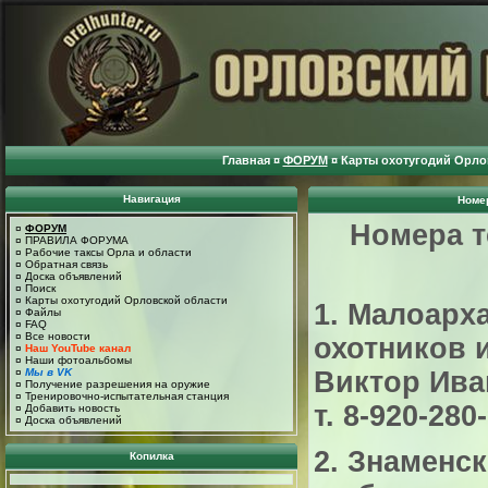
Главная
¤
ФОРУМ
¤
Карты охотугодий Орло
Навигация
Номе
Номера 
¤
ФОРУМ
¤
ПРАВИЛА ФОРУМА
¤
Рабочие таксы Орла и области
¤
Обратная связь
¤
Доска объявлений
¤
Поиск
¤
Карты охотугодий Орловской области
1. Малоарх
¤
Файлы
¤
FAQ
¤
Все новости
охотников 
¤
Наш YouTube канал
¤
Наши фотоальбомы
¤
Мы в VK
Виктор Иван
¤
Получение разрешения на оружие
¤
Тренировочно-испытательная станция
т. 8-920-280
¤
Добавить новость
¤
Доска объявлений
2. Знаменск
Копилка