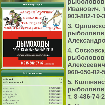
рыболовов
Наши партнеры
Иванович. т.
903-882-19-
3. Орловск
рыболовов
Александров
4. Сосковск
рыболовов
Алексеевич. 
960-656-82-
Сейчас на сайте
¤
Гостей:
13
5. Колпнянс
¤
Пользователей:
0
рыболовов
¤
teenage
¤
wifemis
¤
Natalya_ka...
т. 8-486-74-
¤
Luigi202
¤
diannnerose
¤
Deavers12