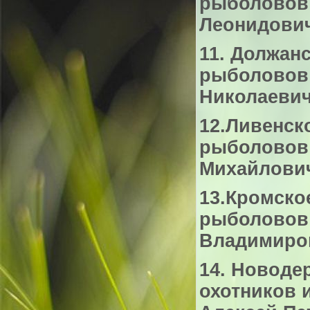
рыболовов
Леонидович 
11. Должан
рыболовов 
Николаевич 
12.Ливенск
рыболовов
Михайлович 
13.Кромско
рыболовов 
Владимирови
14. Новоде
охотников 