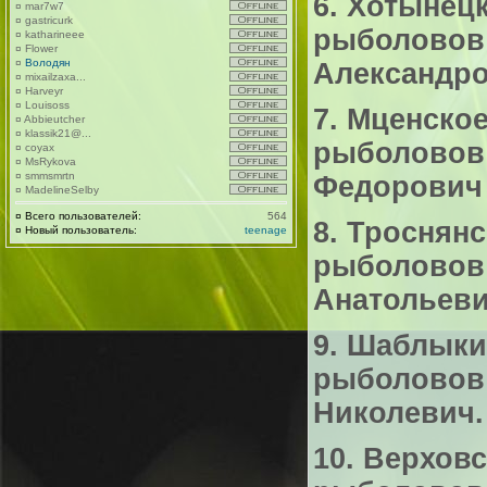
6. Хотынец
¤
mar7w7
¤
gastricurk
рыболовов
¤
katharineee
¤
Flower
¤
Володян
Александров
¤
mixailzaxa...
¤
Harveyr
¤
Louisoss
7. Мценское
¤
Abbieutcher
¤
klassik21@...
рыболовов
¤
coyax
¤
MsRykova
¤
smmsmrtn
Федорович т
¤
MadelineSelby
¤
Всего пользователей:
564
8. Троснянс
¤
Новый пользователь:
teenage
рыболовов
Анатольевич
9. Шаблыки
рыболовов 
Николевич. 
10. Верховс