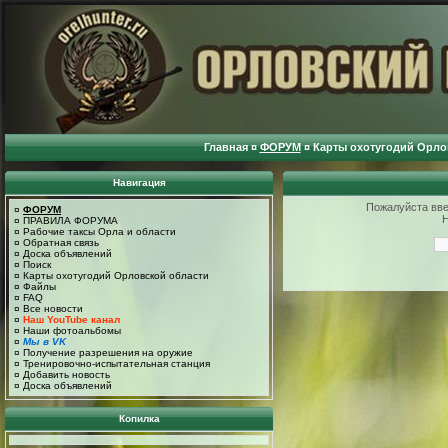
Главная
¤
ФОРУМ
¤
Карты охотугодий Орло
Навигация
Пожалуйста введ
¤
ФОРУМ
Н
¤
ПРАВИЛА ФОРУМА
¤
Рабочие таксы Орла и области
¤
Обратная связь
¤
Доска объявлений
¤
Поиск
¤
Карты охотугодий Орловской области
¤
Файлы
¤
FAQ
¤
Все новости
¤
Наш YouTube канал
¤
Наши фотоальбомы
¤
Мы в VK
¤
Получение разрешения на оружие
¤
Тренировочно-испытательная станция
¤
Добавить новость
¤
Доска объявлений
Копилка