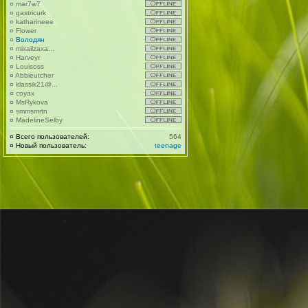
¤
mar7w7
¤
gastricurk
¤
katharineee
¤
Flower
¤
Володян
¤
mixailzaxa...
¤
Harveyr
¤
Louisoss
¤
Abbieutcher
¤
klassik21@...
¤
coyax
¤
MsRykova
¤
smmsmrtn
¤
MadelineSelby
¤
Всего пользователей:
564
¤
Новый пользователь:
teenage