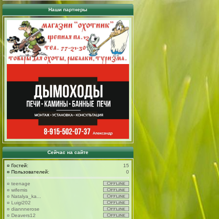
Наши партнеры
Сейчас на сайте
¤
Гостей:
15
¤
Пользователей:
0
¤
teenage
¤
wifemis
¤
Natalya_ka...
¤
Luigi202
¤
diannnerose
¤
Deavers12