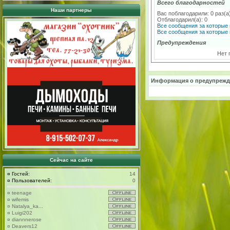
Всего благодарностей
Наши партнеры
Вас поблагодарили: 0 раз(а
Отблагодарил(а): 0
Все сообщения за которые 
Все сообщения за которые 
Предупреждения
Нет 
Информация о предупрежд
Сейчас на сайте
¤
Гостей:
14
¤
Пользователей:
0
¤
teenage
¤
wifemis
¤
Natalya_ka...
¤
Luigi202
¤
diannnerose
¤
Deavers12