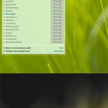
¤
mar7w7
¤
gastricurk
¤
katharineee
¤
Flower
¤
Володян
¤
mixailzaxa...
¤
Harveyr
¤
Louisoss
¤
Abbieutcher
¤
klassik21@...
¤
coyax
¤
MsRykova
¤
smmsmrtn
¤
MadelineSelby
¤
Всего пользователей:
564
¤
Новый пользователь:
teenage