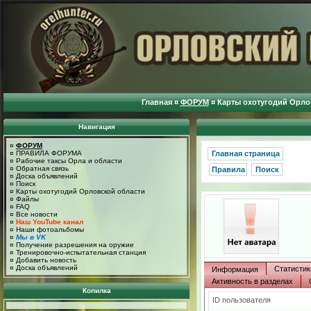
Главная
¤
ФОРУМ
¤
Карты охотугодий Орло
Навигация
¤
ФОРУМ
¤
ПРАВИЛА ФОРУМА
Главная страница
¤
Рабочие таксы Орла и области
¤
Обратная связь
Правила
Поиск
¤
Доска объявлений
¤
Поиск
¤
Карты охотугодий Орловской области
¤
Файлы
¤
FAQ
¤
Все новости
¤
Наш YouTube канал
¤
Наши фотоальбомы
¤
Мы в VK
¤
Получение разрешения на оружие
¤
Тренировочно-испытательная станция
¤
Добавить новость
¤
Доска объявлений
Статистик
Информация
Активность в разделах
Копилка
ID пользователя