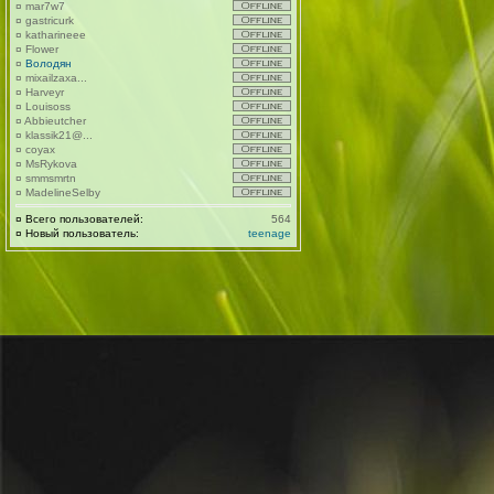
¤
mar7w7
¤
gastricurk
¤
katharineee
¤
Flower
¤
Володян
¤
mixailzaxa...
¤
Harveyr
¤
Louisoss
¤
Abbieutcher
¤
klassik21@...
¤
coyax
¤
MsRykova
¤
smmsmrtn
¤
MadelineSelby
¤
Всего пользователей:
564
¤
Новый пользователь:
teenage