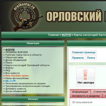
Главная
¤
ФОРУМ
¤
Карты охотугодий Орло
Навигация
¤
ФОРУМ
¤
ПРАВИЛА ФОРУМА
Главная страница
¤
Рабочие таксы Орла и области
¤
Обратная связь
Правила
Поиск
¤
Доска объявлений
¤
Поиск
¤
Карты охотугодий Орловской области
¤
Файлы
¤
FAQ
¤
Все новости
¤
Наш YouTube канал
¤
Наши фотоальбомы
¤
Мы в VK
¤
Получение разрешения на оружие
¤
Тренировочно-испытательная станция
¤
Добавить новость
¤
Доска объявлений
Статистик
Информация
Активность в разделах
Копилка
ID пользователя