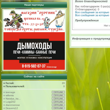
Всего благодарностей
Наши партнеры
Вас поблагодарили: 0 раз(а
Отблагодарил(а): 0
Все сообщения за которые 
Все сообщения за которые 
Предупреждения
Нет 
Информация о предупрежд
Сейчас на сайте
¤
Гостей:
20
¤
Пользователей:
0
¤
teenage
¤
wifemis
¤
Natalya_ka...
¤
Luigi202
¤
diannnerose
¤
Deavers12