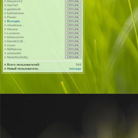
¤
Deavers12
¤
mar7w7
¤
gastricurk
¤
katharineee
¤
Flower
¤
Володян
¤
mixailzaxa...
¤
Harveyr
¤
Louisoss
¤
Abbieutcher
¤
klassik21@...
¤
coyax
¤
MsRykova
¤
smmsmrtn
¤
MadelineSelby
¤
Всего пользователей:
564
¤
Новый пользователь:
teenage