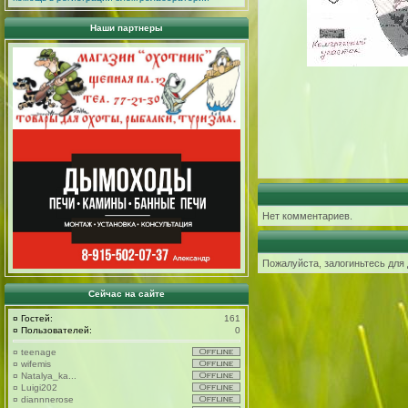
Наши партнеры
Нет комментариев.
Пожалуйста, залогиньтесь для
Сейчас на сайте
¤
Гостей:
161
¤
Пользователей:
0
¤
teenage
¤
wifemis
¤
Natalya_ka...
¤
Luigi202
¤
diannnerose