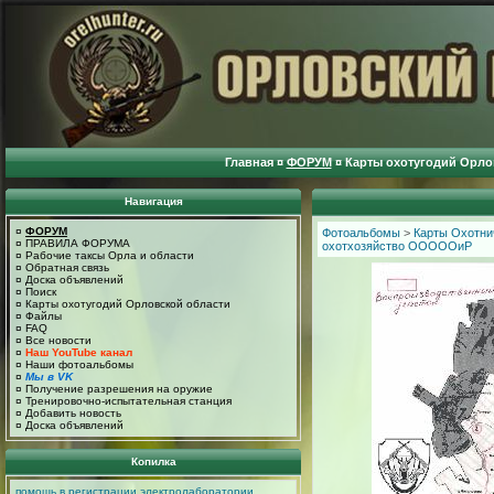
Главная
¤
ФОРУМ
¤
Карты охотугодий Орло
Навигация
¤
ФОРУМ
Фотоальбомы
>
Карты Охотни
¤
ПРАВИЛА ФОРУМА
охотхозяйство ОООООиР
¤
Рабочие таксы Орла и области
¤
Обратная связь
¤
Доска объявлений
¤
Поиск
¤
Карты охотугодий Орловской области
¤
Файлы
¤
FAQ
¤
Все новости
¤
Наш YouTube канал
¤
Наши фотоальбомы
¤
Мы в VK
¤
Получение разрешения на оружие
¤
Тренировочно-испытательная станция
¤
Добавить новость
¤
Доска объявлений
Копилка
помощь в регистрации электролаборатории