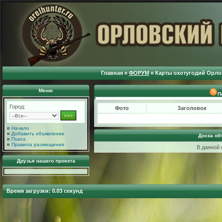
Главная
¤
ФОРУМ
¤
Карты охотугодий Орло
Меню
П
Город:
Фото
Заголовок
¤
Начало
¤
Добавить объявление
Доска об
¤
Поиск
¤
Правила размещения
В данной 
Друзья нашего проекта
Время загрузки: 0.03 секунд