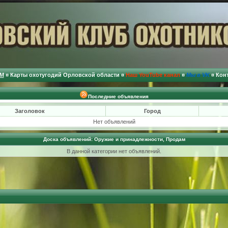
М
¤
Карты охотугодий Орловской области
¤
Наш YouTube канал
¤
Мы в VK
¤
Кон
Последние объявления
Заголовок
Город
Нет объявлений
Доска объявлений: Оружие и принадлежности, Продам
В данной категории нет объявлений.