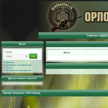
Главная
¤
ФОРУ
Меню
Город:
Фото
¤
Начало
¤
Добавить объявление
¤
Поиск
¤
Правила размещения
Друзья нашего проекта
Время загрузки: 0.03 секунд