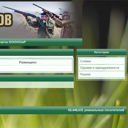
такты ОООООиР
Категории
Собаки
Размещено
Оружие и принадлежности
Разное
2026 ©
Sib-Fusion
59,448,031 уникальных посетителей