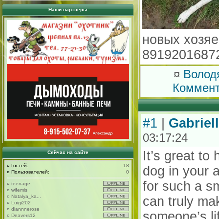
Наши партнеры
новых хозяе
8919201687
¤
Волод
Коммен
#1
|
Gabriel
03:17:24
It’s great to
Сейчас на сайте
¤
Гостей:
18
dog in your 
¤
Пользователей:
0
for such a s
¤
teenage
¤
wifemis
¤
Natalya_ka...
can truly mak
¤
Luigi202
¤
diannnerose
someone’s lif
¤
Deavers12