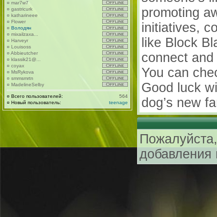
¤
mar7w7
promoting a
¤
gastricurk
¤
katharineee
¤
Flower
initiatives, 
¤
Володян
¤
mixailzaxa...
like Block B
¤
Harveyr
¤
Louisoss
¤
Abbieutcher
connect and 
¤
klassik21@...
¤
coyax
You can chec
¤
MsRykova
¤
smmsmrtn
Good luck wit
¤
MadelineSelby
¤
Всего пользователей:
564
dog’s new fa
¤
Новый пользователь:
teenage
Пожалуйста,
добавления 