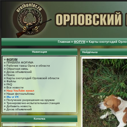
Главная
¤
ФОРУМ
¤
Карты охотугодий Орло
Навигация
Найдёныш
¤
ФОРУМ
¤
ПРАВИЛА ФОРУМА
¤
Рабочие таксы Орла и области
¤
Обратная связь
¤
Доска объявлений
¤
Поиск
¤
Карты охотугодий Орловской области
¤
Файлы
¤
FAQ
¤
Все новости
¤
Наш YouTube канал
¤
Наши фотоальбомы
¤
Мы в VK
¤
Получение разрешения на оружие
¤
Тренировочно-испытательная станция
¤
Добавить новость
¤
Доска объявлений
Копилка