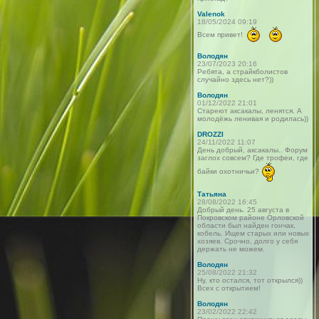
Valenok
18/05/2024 09:19
Всем привет!
Володян
23/07/2023 20:16
Ребята, а страйкболистов
случайно здесь нет?))
Володян
01/12/2022 21:01
Стареют аксакалы, ленятся. А
молодёжь ленивая и родилась))
DROZZI
24/11/2022 11:07
День добрый, аксакалы.. Форум
заглох совсем? Где трофеи, где
байки охотничьи?
Татьяна
28/08/2022 16:45
Добрый день. 25 августа в
Покровском районе Орловской
области был найден гончак,
кобель. Ищем старых или новых
хозяев. Срочно, долго у себя
держать не можем.
Володян
25/08/2022 21:32
Ну, кто остался, тот открылся))
Всех с открытием!
Володян
23/02/2022 22:42