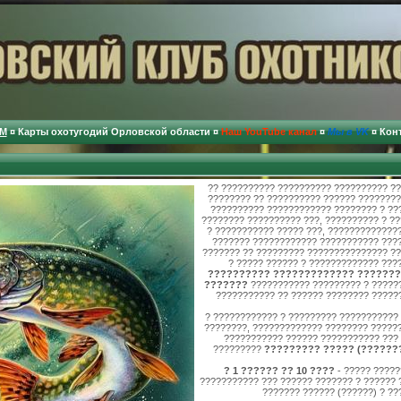
М
¤
Карты охотугодий Орловской области
¤
Наш YouTube канал
¤
Мы в VK
¤
Кон
?? ?????????? ?????????? ?????????? ?
???????? ?? ?????????? ?????? ????????
?????????? ???????????? ???????? ? ??
???????? ?????????? ???, ?????????? ? ?
? ??????????? ????? ???, ??????????????
??????? ???????????? ??????????? ???
??????? ?? ????????? ??????????????? ?
? ????? ?????? ? ????????????? ???
?????????? ????????????? ???????
???????
??????????? ????????? ? ??????
??????????? ?? ?????? ???????? ?????
? ???????????? ? ????????? ???????????
????????, ????????????? ???????? ??????
??????????? ?????? ??????????? ???
?????????
????????? ????? (???????
? 1 ?????? ?? 10 ????
- ????? ?????
??????????? ??? ?????? ??????? ? ?????? 
??????? ?????? (??????) ? ??