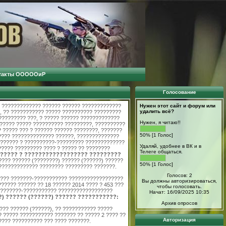
такты ОООООиР
Голосование
? ????????????? ?????? ?????? ?????????????
Нужен этот сайт и форум или
удалить всё?
, ?? ??????????? ????? ?????????? ?????????
????????? ???, ? ????? ?????? ?????????????
Нужен, я читаю!!
?????? ????? ?????????? ?????????, ??????????
 ????? ??? ? ?????? ?????? ????????, ???????
50% [1 Голос]
???? ?????????????? ??????, ??????????????
??????? ? ??????????-????????? ?????????????
Удаляй, удобнее в ВК и в
????? ????????? ???? ? ????? ?? ????????
Телеге общаться.
????? ? ?????????????????? ?????????
??? ?????? (????????) ?????? (??????) ??????
50% [1 Голос]
????????????? ???????? ????????? ???????.
Голосов: 2
 ??? ???????-??????????? ??????????????????
Вы должны авторизироваться,
????? ?????? ?? 18 ?????? 2014 ???? ? 453 ???
чтобы голосовать.
 ???????-??????????? ??????????????????
Начат: 16/09/2025 10:35
) ?????? (??????) ?????? ???????????:
Архив опросов
??? ?????? (??????), ?? ??????????? ?????
? ????? ??????????? ??????? ?? ????? 2 ???? ??
Авторизация
???? ?????????? ??? ???? ???????.