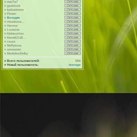
¤
mar7w7
¤
gastricurk
¤
katharineee
¤
Flower
¤
Володян
¤
mixailzaxa...
¤
Harveyr
¤
Louisoss
¤
Abbieutcher
¤
klassik21@...
¤
coyax
¤
MsRykova
¤
smmsmrtn
¤
MadelineSelby
¤
Всего пользователей:
564
¤
Новый пользователь:
teenage