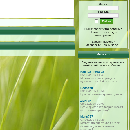
Логин
Пароль
Вы не зарегистрированы?
Нажмите здесь
для
регистрации.
Забыли пароль?
Запросите новый
здесь
.
Мини-чат
Вы должны авторизироваться,
чтобы добавить сообщение.
Natalya_kataeva
05/06/2026 14:47
Можно ли здесь продать
щенков таксы? Не метисы
Володян
09/03/2025 10:53
Проще готовый купить думаю.
Дмитри
08/01/2025 09:03
Всем привет кто в орле может
изготовить приклад?
Mans777
07/06/2024 10:20
Может кто знает кто в Орле
может подогнать новый
приклад?