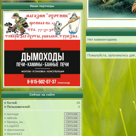
Наши партнеры
Нет комментариев.
Пожалуйста, залогиньтесь для
Сейчас на сайте
¤
Гостей:
36
¤
Пользователей:
0
¤
teenage
¤
wifemis
¤
Natalya_ka...
¤
Luigi202
¤
diannnerose
¤
Deavers12