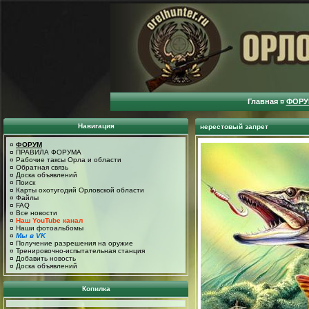
Главная
¤
ФОРУ
Навигация
нерестовый запрет
¤
ФОРУМ
¤
ПРАВИЛА ФОРУМА
¤
Рабочие таксы Орла и области
¤
Обратная связь
¤
Доска объявлений
¤
Поиск
¤
Карты охотугодий Орловской области
¤
Файлы
¤
FAQ
¤
Все новости
¤
Наш YouTube канал
¤
Наши фотоальбомы
¤
Мы в VK
¤
Получение разрешения на оружие
¤
Тренировочно-испытательная станция
¤
Добавить новость
¤
Доска объявлений
Копилка