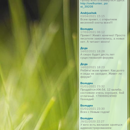
Прошу всех откликнуться здесь:
http://orelhunter...po
st_39208
Andrjushok
03/04/2021 15:15
Всем привет, с открытием
весенней охоты всех!!!
Володян
17/03/2021 06:12
Привет! Живёт конечно! Просто
писатели закончились, а новых
нет. А читают много!
Деда
14/02/2021 18:28
А скоро будет десть лет
существования форума
Деда
14/02/2021 18:23
Ребята! всем привет. Как долго
я сюда не заходил. Живет ли
форум?
Володян
01/01/2021 23:32
Продаётся ИЖ-54, 12 калибр,
состояние очень хорошее, бой
отличный. +79066624560
Геннадий
Володян
01/01/2021 23:30
Всех с Новым годом!
Володян
26/11/2020 22:27
У кого есть желание заняться
администрированием