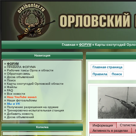
Главная
¤
ФОРУМ
¤
Карты охотугодий Орло
Навигация
¤
ФОРУМ
¤
ПРАВИЛА ФОРУМА
Главная страница
¤
Рабочие таксы Орла и области
¤
Обратная связь
Правила
Поиск
¤
Доска объявлений
¤
Поиск
¤
Карты охотугодий Орловской области
¤
Файлы
¤
FAQ
¤
Все новости
¤
Наш YouTube канал
¤
Наши фотоальбомы
¤
Мы в VK
¤
Получение разрешения на оружие
¤
Тренировочно-испытательная станция
¤
Добавить новость
¤
Доска объявлений
Статистик
Информация
Копилка
Активность в разделах