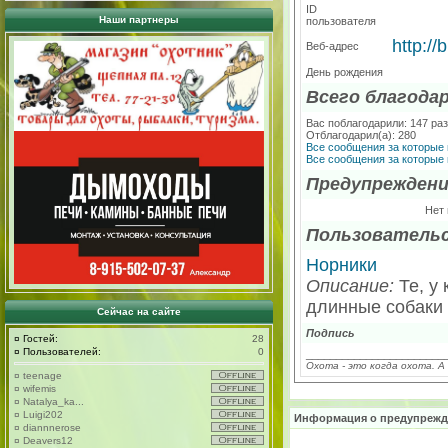
ID
Наши партнеры
пользователя
http://
Веб-адрес
День рождения
Всего благода
Вас поблагодарили: 147 ра
Отблагодарил(а): 280
Все сообщения за которые 
Все сообщения за которые 
Предупрежден
Нет
Пользовательс
Норники
Описание:
Те, у 
длинные собаки 
Сейчас на сайте
Подпись
¤
Гостей:
28
¤
Пользователей:
0
_______________________
Охота - это когда охота. А
¤
teenage
¤
wifemis
¤
Natalya_ka...
¤
Luigi202
Информация о предупрежд
¤
diannnerose
¤
Deavers12