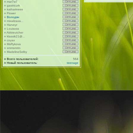
¤
mar7w7
¤
gastricurk
¤
katharineee
¤
Flower
¤
Володян
¤
mixailzaxa...
¤
Harveyr
¤
Louisoss
¤
Abbieutcher
¤
klassik21@...
¤
coyax
¤
MsRykova
¤
smmsmrtn
¤
MadelineSelby
¤
Всего пользователей:
564
¤
Новый пользователь:
teenage