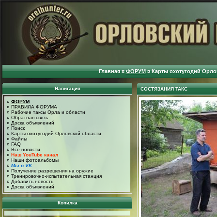
Главная
¤
ФОРУМ
¤
Карты охотугодий Орло
Навигация
СОСТЯЗАНИЯ ТАКС
¤
ФОРУМ
¤
ПРАВИЛА ФОРУМА
¤
Рабочие таксы Орла и области
¤
Обратная связь
¤
Доска объявлений
¤
Поиск
¤
Карты охотугодий Орловской области
¤
Файлы
¤
FAQ
¤
Все новости
¤
Наш YouTube канал
¤
Наши фотоальбомы
¤
Мы в VK
¤
Получение разрешения на оружие
¤
Тренировочно-испытательная станция
¤
Добавить новость
¤
Доска объявлений
Копилка