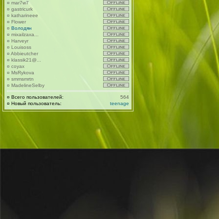
¤
mar7w7
¤
gastricurk
¤
katharineee
¤
Flower
¤
Володян
¤
mixailzaxa...
¤
Harveyr
¤
Louisoss
¤
Abbieutcher
¤
klassik21@...
¤
coyax
¤
MsRykova
¤
smmsmrtn
¤
MadelineSelby
¤
Всего пользователей:
564
¤
Новый пользователь:
teenage