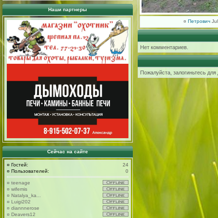
Наши партнеры
¤
Петрович
Jul
Нет комментариев.
Пожалуйста, залогиньтесь для
Сейчас на сайте
¤
Гостей:
24
¤
Пользователей:
0
¤
teenage
¤
wifemis
¤
Natalya_ka...
¤
Luigi202
¤
diannnerose
¤
Deavers12