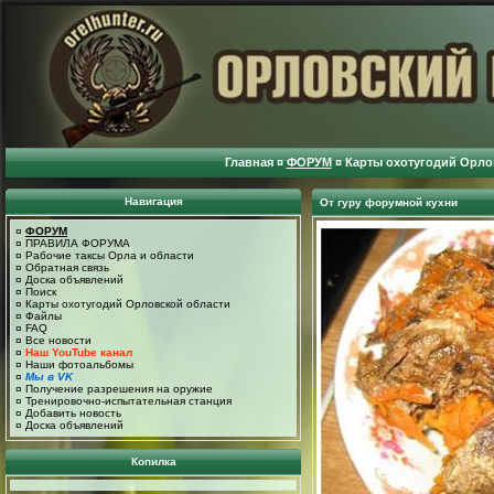
Главная
¤
ФОРУМ
¤
Карты охотугодий Орло
Навигация
От гуру форумной кухни
¤
ФОРУМ
¤
ПРАВИЛА ФОРУМА
¤
Рабочие таксы Орла и области
¤
Обратная связь
¤
Доска объявлений
¤
Поиск
¤
Карты охотугодий Орловской области
¤
Файлы
¤
FAQ
¤
Все новости
¤
Наш YouTube канал
¤
Наши фотоальбомы
¤
Мы в VK
¤
Получение разрешения на оружие
¤
Тренировочно-испытательная станция
¤
Добавить новость
¤
Доска объявлений
Копилка