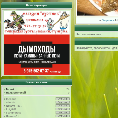
Наши партнеры
¤
Петрович
Jul
Нет комментариев.
Пожалуйста, залогиньтесь для
Сейчас на сайте
¤
Гостей:
24
¤
Пользователей:
0
¤
teenage
¤
wifemis
¤
Natalya_ka...
¤
Luigi202
¤
diannnerose
¤
Deavers12