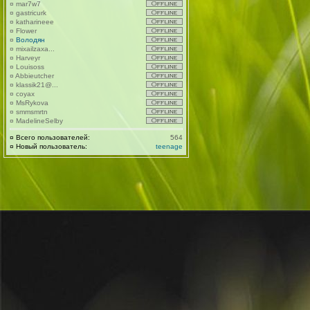
¤
mar7w7
¤
gastricurk
¤
katharineee
¤
Flower
¤
Володян
¤
mixailzaxa...
¤
Harveyr
¤
Louisoss
¤
Abbieutcher
¤
klassik21@...
¤
coyax
¤
MsRykova
¤
smmsmrtn
¤
MadelineSelby
¤
Всего пользователей:
564
¤
Новый пользователь:
teenage