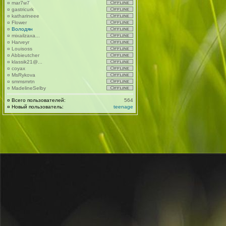
¤
mar7w7
¤
gastricurk
¤
katharineee
¤
Flower
¤
Володян
¤
mixailzaxa...
¤
Harveyr
¤
Louisoss
¤
Abbieutcher
¤
klassik21@...
¤
coyax
¤
MsRykova
¤
smmsmrtn
¤
MadelineSelby
¤
Всего пользователей:
564
¤
Новый пользователь:
teenage