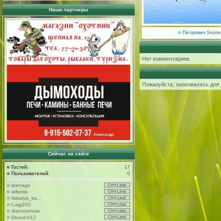
Наши партнеры
¤
Петрович
Septe
Нет комментариев.
Пожалуйста, залогиньтесь для
Сейчас на сайте
¤
Гостей:
17
¤
Пользователей:
0
¤
teenage
¤
wifemis
¤
Natalya_ka...
¤
Luigi202
¤
diannnerose
¤
Deavers12