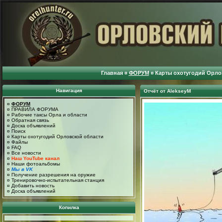
Главная
¤
ФОРУМ
¤
Карты охотугодий Орло
Навигация
Отчёт от AlekseyM
¤
ФОРУМ
¤
ПРАВИЛА ФОРУМА
¤
Рабочие таксы Орла и области
¤
Обратная связь
¤
Доска объявлений
¤
Поиск
¤
Карты охотугодий Орловской области
¤
Файлы
¤
FAQ
¤
Все новости
¤
Наш YouTube канал
¤
Наши фотоальбомы
¤
Мы в VK
¤
Получение разрешения на оружие
¤
Тренировочно-испытательная станция
¤
Добавить новость
¤
Доска объявлений
Копилка