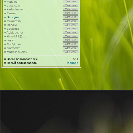
¤
mar7w7
¤
gastricurk
¤
katharineee
¤
Flower
¤
Володян
¤
mixailzaxa...
¤
Harveyr
¤
Louisoss
¤
Abbieutcher
¤
klassik21@...
¤
coyax
¤
MsRykova
¤
smmsmrtn
¤
MadelineSelby
¤
Всего пользователей:
564
¤
Новый пользователь:
teenage