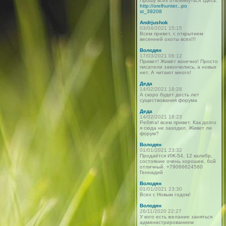
Прошу всех откликнуться здесь:
http://orelhunter...po
st_39208
Andrjushok
03/04/2021 15:15
Всем привет, с открытием
весенней охоты всех!!!
Володян
17/03/2021 06:12
Привет! Живёт конечно! Просто
писатели закончились, а новых
нет. А читают много!
Деда
14/02/2021 18:28
А скоро будет десть лет
существования форума
Деда
14/02/2021 18:23
Ребята! всем привет. Как долго
я сюда не заходил. Живет ли
форум?
Володян
01/01/2021 23:32
Продаётся ИЖ-54, 12 калибр,
состояние очень хорошее, бой
отличный. +79066624560
Геннадий
Володян
01/01/2021 23:30
Всех с Новым годом!
Володян
26/11/2020 22:27
У кого есть желание заняться
администрированием