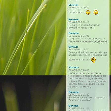
Valenok
18/05/2024 09:19
Всем привет!
Володян
23/07/2023 20:16
Ребята, а страйкболистов
случайно здесь нет?))
Володян
01/12/2022 21:01
Стареют аксакалы, ленятся. А
молодёжь ленивая и родилась))
DROZZI
24/11/2022 11:07
День добрый, аксакалы.. Форум
заглох совсем? Где трофеи, где
байки охотничьи?
Татьяна
28/08/2022 16:45
Добрый день. 25 августа в
Покровском районе Орловской
области был найден гончак,
кобель. Ищем старых или новых
хозяев. Срочно, долго у себя
держать не можем.
Володян
25/08/2022 21:32
Ну, кто остался, тот открылся))
Всех с открытием!
Володян
23/02/2022 22:42