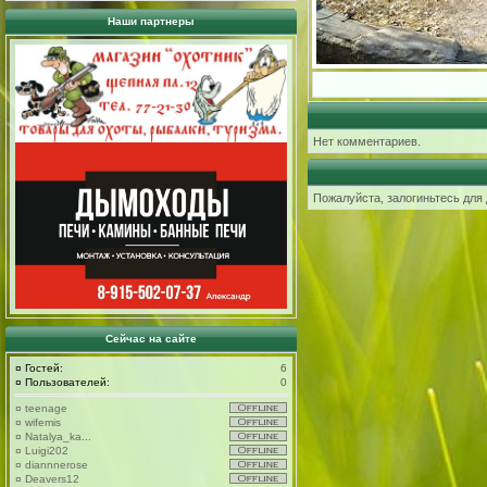
Наши партнеры
Нет комментариев.
Пожалуйста, залогиньтесь для
Сейчас на сайте
¤
Гостей:
6
¤
Пользователей:
0
¤
teenage
¤
wifemis
¤
Natalya_ka...
¤
Luigi202
¤
diannnerose
¤
Deavers12