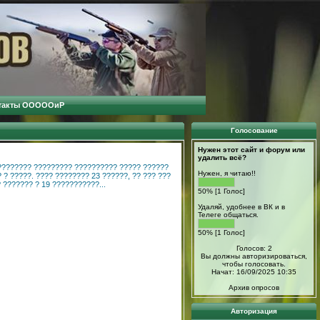
такты ОООООиР
Голосование
Нужен этот сайт и форум или
удалить всё?
???????? ????????? ?????????? ????? ??????
Нужен, я читаю!!
 ? ?????. ???? ???????? 23 ??????, ?? ??? ???
 ??????? ? 19 ???????????...
50% [1 Голос]
Удаляй, удобнее в ВК и в
Телеге общаться.
50% [1 Голос]
Голосов: 2
Вы должны авторизироваться,
чтобы голосовать.
Начат: 16/09/2025 10:35
Архив опросов
Авторизация