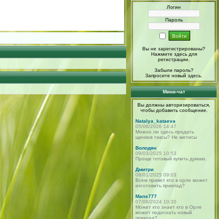
Логин
Пароль
Вы не зарегистрированы?
Нажмите здесь
для
регистрации.
Забыли пароль?
Запросите новый
здесь
.
Мини-чат
Вы должны авторизироваться,
чтобы добавить сообщение.
Natalya_kataeva
05/06/2026 14:47
Можно ли здесь продать
щенков таксы? Не метисы
Володян
09/03/2025 10:53
Проще готовый купить думаю.
Дмитри
08/01/2025 09:03
Всем привет кто в орле может
изготовить приклад?
Mans777
07/06/2024 10:20
Может кто знает кто в Орле
может подогнать новый
приклад?