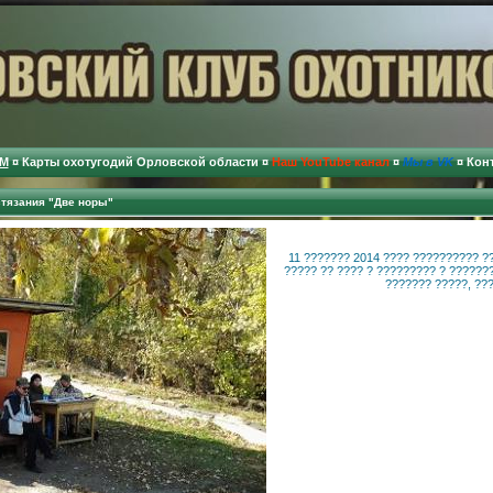
М
¤
Карты охотугодий Орловской области
¤
Наш YouTube канал
¤
Мы в VK
¤
Кон
стязания "Две норы"
11 ??????? 2014 ???? ?????????? ?
????? ?? ???? ? ????????? ? ???????
??????? ?????, ???