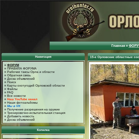
Главная
¤
ФОРУ
Навигация
15-е Орловские областные со
¤
ФОРУМ
¤
ПРАВИЛА ФОРУМА
¤
Рабочие таксы Орла и области
¤
Обратная связь
¤
Доска объявлений
¤
Поиск
¤
Карты охотугодий Орловской области
¤
Файлы
¤
FAQ
¤
Все новости
¤
Наш YouTube канал
¤
Наши фотоальбомы
¤
Мы в VK
¤
Получение разрешения на оружие
¤
Тренировочно-испытательная станция
¤
Добавить новость
¤
Доска объявлений
Копилка