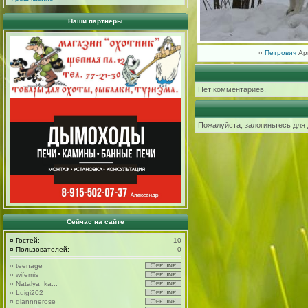
Наши партнеры
¤
Петрович
Apr
Нет комментариев.
Пожалуйста, залогиньтесь для
Сейчас на сайте
¤
Гостей:
10
¤
Пользователей:
0
¤
teenage
¤
wifemis
¤
Natalya_ka...
¤
Luigi202
¤
diannnerose