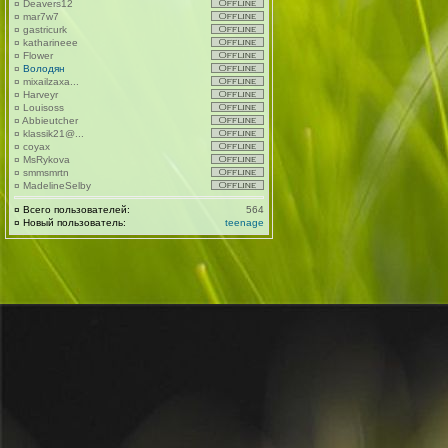
¤
Deavers12
¤
mar7w7
¤
gastricurk
¤
katharineee
¤
Flower
¤
Володян
¤
mixailzaxa...
¤
Harveyr
¤
Louisoss
¤
Abbieutcher
¤
klassik21@...
¤
coyax
¤
MsRykova
¤
smmsmrtn
¤
MadelineSelby
¤
Всего пользователей:
564
¤
Новый пользователь:
teenage