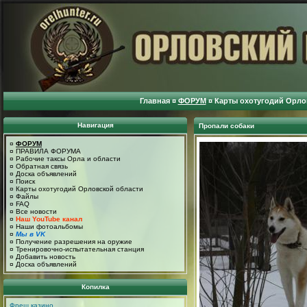
Главная
¤
ФОРУМ
¤
Карты охотугодий Орло
Навигация
Пропали собаки
¤
ФОРУМ
¤
ПРАВИЛА ФОРУМА
¤
Рабочие таксы Орла и области
¤
Обратная связь
¤
Доска объявлений
¤
Поиск
¤
Карты охотугодий Орловской области
¤
Файлы
¤
FAQ
¤
Все новости
¤
Наш YouTube канал
¤
Наши фотоальбомы
¤
Мы в VK
¤
Получение разрешения на оружие
¤
Тренировочно-испытательная станция
¤
Добавить новость
¤
Доска объявлений
Копилка
Фреш казино