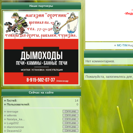
Наши партнеры
-Инд
¤
MC-TIM
Aug
Нет комментариев.
Пожалуйста, залогиньтесь для
Сейчас на сайте
¤
Гостей:
14
¤
Пользователей:
0
¤
teenage
¤
wifemis
¤
Natalya_ka...
¤
Luigi202
¤
diannnerose
¤
Deavers12