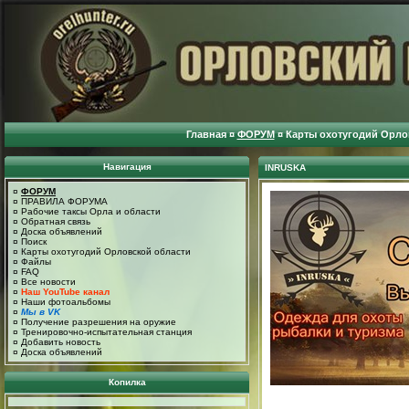
Главная
¤
ФОРУМ
¤
Карты охотугодий Орло
Навигация
INRUSKA
¤
ФОРУМ
¤
ПРАВИЛА ФОРУМА
¤
Рабочие таксы Орла и области
¤
Обратная связь
¤
Доска объявлений
¤
Поиск
¤
Карты охотугодий Орловской области
¤
Файлы
¤
FAQ
¤
Все новости
¤
Наш YouTube канал
¤
Наши фотоальбомы
¤
Мы в VK
¤
Получение разрешения на оружие
¤
Тренировочно-испытательная станция
¤
Добавить новость
¤
Доска объявлений
Копилка