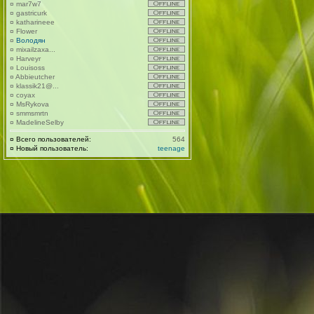
¤
mar7w7
¤
gastricurk
¤
katharineee
¤
Flower
¤
Володян
¤
mixailzaxa...
¤
Harveyr
¤
Louisoss
¤
Abbieutcher
¤
klassik21@...
¤
coyax
¤
MsRykova
¤
smmsmrtn
¤
MadelineSelby
¤
Всего пользователей:
564
¤
Новый пользователь:
teenage