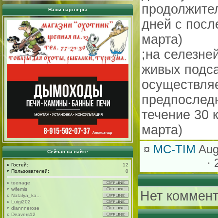
продолжите
Наши партнеры
дней с посл
марта)
;на селезне
живых подса
осуществля
предпоследн
течение 30 
марта)
¤
MC-TIM
Aug
Сейчас на сайте
· 
¤
Гостей:
12
¤
Пользователей:
0
¤
teenage
¤
wifemis
Нет коммент
¤
Natalya_ka...
¤
Luigi202
¤
diannnerose
¤
Deavers12