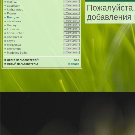
¤
mar7w7
Пожалуйста,
¤
gastricurk
¤
katharineee
¤
Flower
добавления 
¤
Володян
¤
mixailzaxa...
¤
Harveyr
¤
Louisoss
¤
Abbieutcher
¤
klassik21@...
¤
coyax
¤
MsRykova
¤
smmsmrtn
¤
MadelineSelby
¤
Всего пользователей:
564
¤
Новый пользователь:
teenage