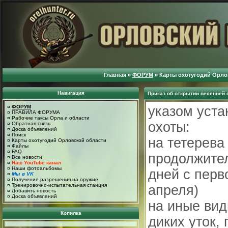
Главная
¤
ФОРУМ
¤
Карты охотугодий Орло
Навигация
Приказ об открытии весенней 
¤
ФОРУМ
указом уста
¤
ПРАВИЛА ФОРУМА
¤
Рабочие таксы Орла и области
охоты:
¤
Обратная связь
¤
Доска объявлений
¤
Поиск
на тетерева
¤
Карты охотугодий Орловской области
¤
Файлы
¤
FAQ
продолжите
¤
Все новости
¤
Наш YouTube канал
¤
Наши фотоальбомы
дней с перв
¤
Мы в VK
¤
Получение разрешения на оружие
¤
Тренировочно-испытательная станция
апреля)
¤
Добавить новость
¤
Доска объявлений
на иные вид
Копилка
диких уток, 