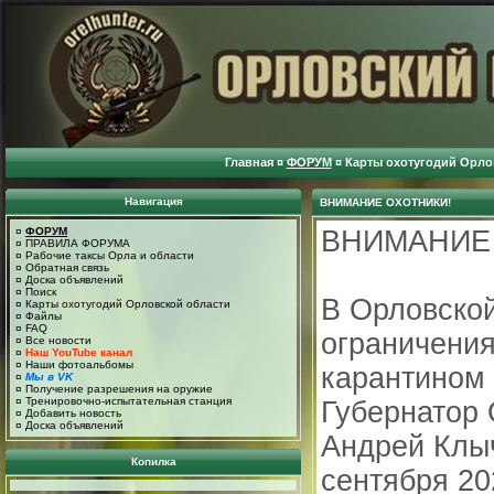
Главная
¤
ФОРУМ
¤
Карты охотугодий Орло
Навигация
ВНИМАНИЕ ОХОТНИКИ!
¤
ФОРУМ
ВНИМАНИЕ
¤
ПРАВИЛА ФОРУМА
¤
Рабочие таксы Орла и области
¤
Обратная связь
¤
Доска объявлений
¤
Поиск
В Орловской
¤
Карты охотугодий Орловской области
¤
Файлы
¤
FAQ
ограничения
¤
Все новости
¤
Наш YouTube канал
¤
Наши фотоальбомы
карантином
¤
Мы в VK
¤
Получение разрешения на оружие
¤
Тренировочно-испытательная станция
Губернатор 
¤
Добавить новость
¤
Доска объявлений
Андрей Клыч
Копилка
сентября 20