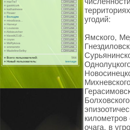
численности
¤
mar7w7
¤
gastricurk
территория
¤
katharineee
¤
Flower
¤
Володян
угодий:
¤
mixailzaxa...
¤
Harveyr
¤
Louisoss
¤
Abbieutcher
Ямского, Ме
¤
klassik21@...
¤
coyax
¤
MsRykova
Гнездиловск
¤
smmsmrtn
¤
MadelineSelby
Сурьянинско
¤
Всего пользователей:
564
¤
Новый пользователь:
teenage
Однолуцкого
Новосинецко
Михневского
Герасимовск
Болховского
эпизоотичес
километров 
очага, в уг