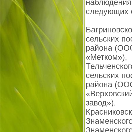
наблюдения
следующих о
Багриновско
сельских по
района (ОО
«Метком»),
Тельченског
сельских по
района (ОО
«Верховски
завод»),
Красниковск
Знаменского
Знаменского