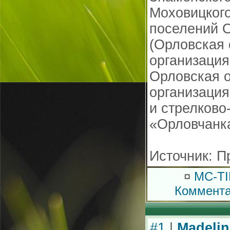
Моховицкого
поселений О
(Орловская
организация
Орловская 
организация
и стрелково
«Орловчанка
Источник: П
¤
MC-T
Коммент
#1
|
Madelin