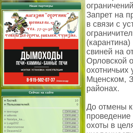
ограничений
Наши партнеры
Запрет на п
в связи с у
ограничите
(карантина)
свиней на о
Орловской о
охотничьих 
Мценском, 
районах.
Сейчас на сайте
¤
Гостей:
10
До отмены 
¤
Пользователей:
0
¤
teenage
проведение 
¤
wifemis
¤
Natalya_ka...
охоты в цел
¤
Luigi202
¤
diannnerose
¤
Deavers12