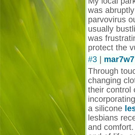
My local par
was abruptly
parvovirus ou
usually bustl
was frustrati
protect the v
#3
|
mar7w7
Through touc
changing clo
their control 
incorporatin
a silicone
le
lesbians rec
and comfort.