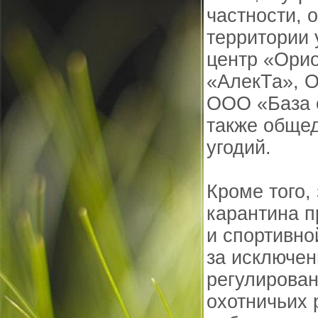
частности, 
территории
центр «Ори
«АлекТа», 
ООО «База 
также обще
угодий.
Кроме того,
карантина 
и спортивно
за исключен
регулирован
охотничьих 