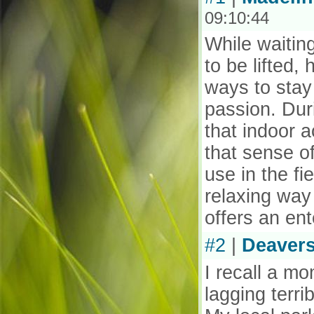
09:10:44
While waitin
to be lifted,
ways to stay
passion. Dur
that indoor a
that sense o
use in the fi
relaxing way
offers an ent
#2
|
Deaver
I recall a m
lagging terrib