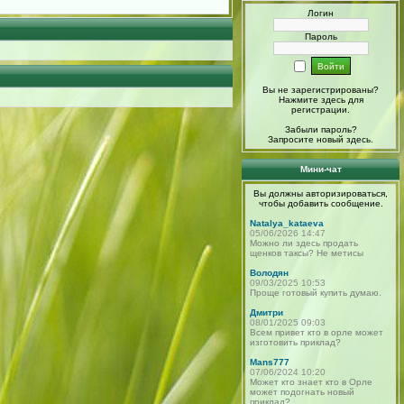
Логин
Пароль
Вы не зарегистрированы?
Нажмите здесь
для
регистрации.
Забыли пароль?
Запросите новый
здесь
.
Мини-чат
Вы должны авторизироваться,
чтобы добавить сообщение.
Natalya_kataeva
05/06/2026 14:47
Можно ли здесь продать
щенков таксы? Не метисы
Володян
09/03/2025 10:53
Проще готовый купить думаю.
Дмитри
08/01/2025 09:03
Всем привет кто в орле может
изготовить приклад?
Mans777
07/06/2024 10:20
Может кто знает кто в Орле
может подогнать новый
приклад?