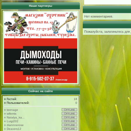
Наши партнеры
Нет комментариев.
Пожалуйста, залогиньтесь для
Сейчас на сайте
¤
Гостей:
18
¤
Пользователей:
0
¤
teenage
¤
wifemis
¤
Natalya_ka...
¤
Luigi202
¤
diannnerose
¤
Deavers12