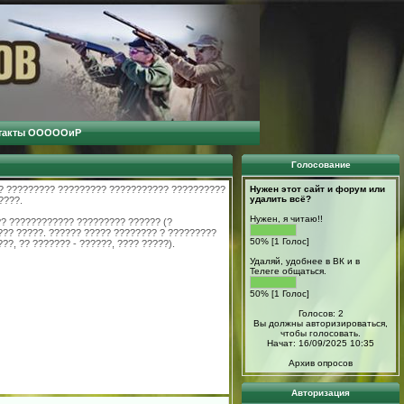
такты ОООООиР
Голосование
?? ????????? ????????? ??????????? ??????????
Нужен этот сайт и форум или
удалить всё?
????.
Нужен, я читаю!!
?? ???????????? ????????? ?????? (?
???? ?????. ?????? ????? ???????? ? ?????????
50% [1 Голос]
??, ?? ??????? - ??????, ???? ?????).
Удаляй, удобнее в ВК и в
Телеге общаться.
50% [1 Голос]
Голосов: 2
Вы должны авторизироваться,
чтобы голосовать.
Начат: 16/09/2025 10:35
Архив опросов
Авторизация