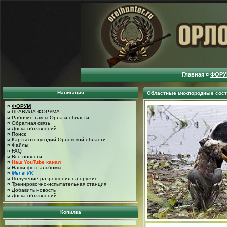
Главная
¤
ФОРУ
Навигация
Областные межпородные сост
¤
ФОРУМ
¤
ПРАВИЛА ФОРУМА
¤
Рабочие таксы Орла и области
¤
Обратная связь
¤
Доска объявлений
¤
Поиск
¤
Карты охотугодий Орловской области
¤
Файлы
¤
FAQ
¤
Все новости
¤
Наш YouTube канал
¤
Наши фотоальбомы
¤
Мы в VK
¤
Получение разрешения на оружие
¤
Тренировочно-испытательная станция
¤
Добавить новость
¤
Доска объявлений
Копилка