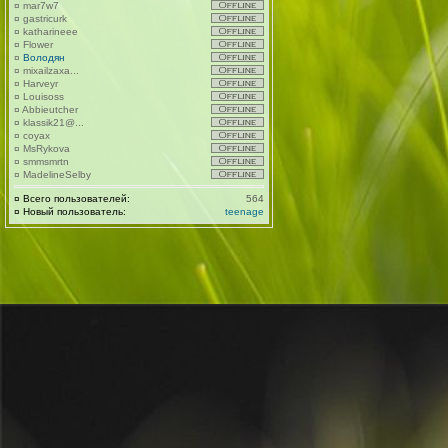
¤
mar7w7
¤
gastricurk
¤
katharineee
¤
Flower
¤
Володян
¤
mixailzaxa...
¤
Harveyr
¤
Louisoss
¤
Abbieutcher
¤
klassik21@...
¤
coyax
¤
MsRykova
¤
smmsmrtn
¤
MadelineSelby
¤
Всего пользователей:
564
¤
Новый пользователь:
teenage