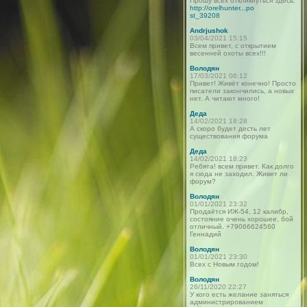
Прошу всех откликнуться здесь:
http://orelhunter...po
st_39208
Andrjushok
03/04/2021 15:15
Всем привет, с открытием
весенней охоты всех!!!
Володян
17/03/2021 06:12
Привет! Живёт конечно! Просто
писатели закончились, а новых
нет. А читают много!
Деда
14/02/2021 18:28
А скоро будет десть лет
существования форума
Деда
14/02/2021 18:23
Ребята! всем привет. Как долго
я сюда не заходил. Живет ли
форум?
Володян
01/01/2021 23:32
Продаётся ИЖ-54, 12 калибр,
состояние очень хорошее, бой
отличный. +79066624560
Геннадий
Володян
01/01/2021 23:30
Всех с Новым годом!
Володян
26/11/2020 22:27
У кого есть желание заняться
администрированием