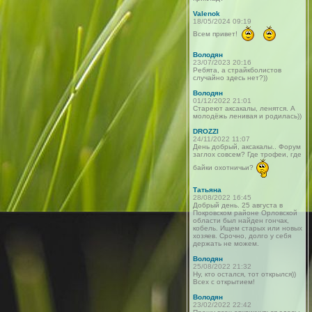
Valenok
18/05/2024 09:19
Всем привет!
Володян
23/07/2023 20:16
Ребята, а страйкболистов
случайно здесь нет?))
Володян
01/12/2022 21:01
Стареют аксакалы, ленятся. А
молодёжь ленивая и родилась))
DROZZI
24/11/2022 11:07
День добрый, аксакалы.. Форум
заглох совсем? Где трофеи, где
байки охотничьи?
Татьяна
28/08/2022 16:45
Добрый день. 25 августа в
Покровском районе Орловской
области был найден гончак,
кобель. Ищем старых или новых
хозяев. Срочно, долго у себя
держать не можем.
Володян
25/08/2022 21:32
Ну, кто остался, тот открылся))
Всех с открытием!
Володян
23/02/2022 22:42