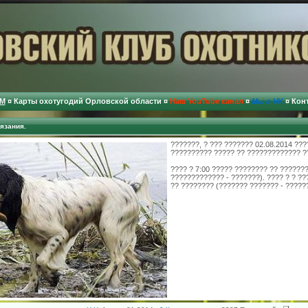
М
¤
Карты охотугодий Орловской области
¤
Наш YouTube канал
¤
Мы в VK
¤
Кон
язания.
???????, ? ??? ??????? 02.08.2014 ??
?????????? ????? ?? ????????????? ?
???? ? 7:00 ????? ???????? ?? ??????
????????????? - ???????). ???? ? ? ?
?? ???????? (??????? ??????? - ??????