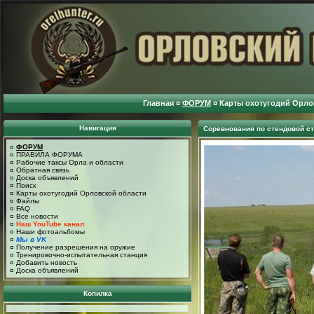
Главная
¤
ФОРУМ
¤
Карты охотугодий Орло
Навигация
Соревнования по стендовой с
¤
ФОРУМ
¤
ПРАВИЛА ФОРУМА
¤
Рабочие таксы Орла и области
¤
Обратная связь
¤
Доска объявлений
¤
Поиск
¤
Карты охотугодий Орловской области
¤
Файлы
¤
FAQ
¤
Все новости
¤
Наш YouTube канал
¤
Наши фотоальбомы
¤
Мы в VK
¤
Получение разрешения на оружие
¤
Тренировочно-испытательная станция
¤
Добавить новость
¤
Доска объявлений
Копилка