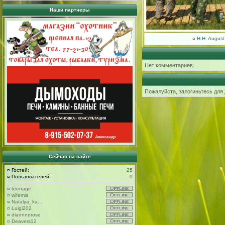
Наши партнеры
¤
H.H.
August
Нет комментариев.
Пожалуйста, залогиньтесь для
Сейчас на сайте
¤
Гостей:
25
¤
Пользователей:
0
¤
teenage
¤
wifemis
¤
Natalya_ka...
¤
Luigi202
¤
diannnerose
¤
Deavers12