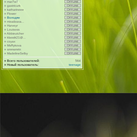
¤
mar7w7
¤
gastricurk
¤
katharineee
¤
Flower
¤
Володян
¤
mixailzaxa...
¤
Harveyr
¤
Louisoss
¤
Abbieutcher
¤
klassik21@...
¤
coyax
¤
MsRykova
¤
smmsmrtn
¤
MadelineSelby
¤
Всего пользователей:
564
¤
Новый пользователь:
teenage