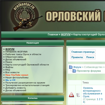
Главная
¤
ФОРУМ
¤
Карты охотугодий Орло
Навигация
¤
ФОРУМ
¤
ПРАВИЛА ФОРУМА
Главная страница
¤
Рабочие таксы Орла и области
¤
Обратная связь
Правила
Поиск
¤
Доска объявлений
¤
Поиск
¤
Карты охотугодий Орловской области
Форум
» Собаководство 
¤
Файлы
¤
FAQ
Просмотр форума
¤
Все новости
¤
Наш YouTube канал
¤
Наши фотоальбомы
¤
Мы в VK
Тема
¤
Получение разрешения на оружие
¤
Тренировочно-испытательная станция
Уровень
¤
Добавить новость
¤
Доска объявлений
ветеринарного
обслуживания в
Орле.
Копилка
(Страница:
1
2
3
4
)