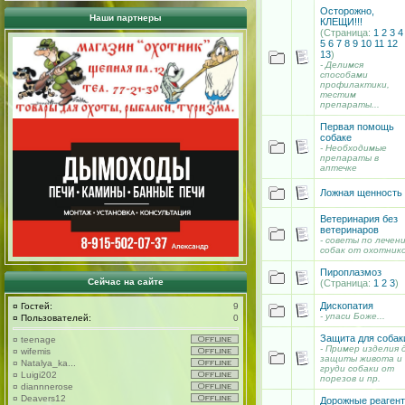
Осторожно,
Наши партнеры
КЛЕЩИ!!!
(Страница:
1
2
3
4
5
6
7
8
9
10
11
12
13
)
- Делимся
способами
профилактики,
тестим
препараты...
Первая помощь
собаке
- Необходимые
препараты в
аптечке
Ложная щенность
Ветеринария без
ветеринаров
- советы по лечен
собак от охотник
Пироплазмоз
Сейчас на сайте
(Страница:
1
2
3
)
Дископатия
¤
Гостей:
9
- упаси Боже...
¤
Пользователей:
0
Защита для собак
¤
teenage
- Пример изделия 
¤
wifemis
защиты живота и
¤
Natalya_ka...
груди собаки от
¤
Luigi202
порезов и пр.
¤
diannnerose
¤
Deavers12
Дорожные реаген