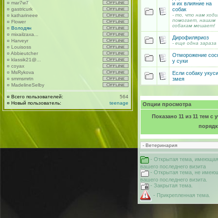
¤
mar7w7
и их влияние на
собак
¤
gastricurk
- то, что нам ход
¤
katharineee
помогает, нашим
¤
Flower
собакам мешает!
¤
Володян
¤
mixailzaxa...
Дирофиляриоз
¤
Harveyr
- еще одна зараза
¤
Louisoss
¤
Abbieutcher
Отморожение сос
¤
klassik21@...
у суки
¤
coyax
¤
MsRykova
Если собаку укус
змея
¤
smmsmrtn
¤
MadelineSelby
¤
Всего пользователей:
564
¤
Новый пользователь:
teenage
Опции просмотра
Показано 11 из 11 тем с
поряд
- Открытая тема, имеющая
вашего последнего визита
- Открытая тема, не имею
вашего последнего визита.
- Закрытая тема.
- Прикрепленная тема.