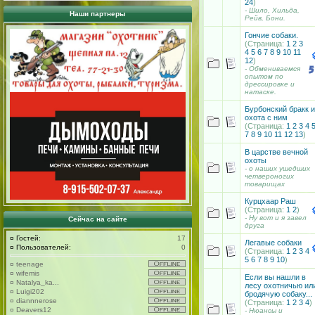
24
)
- Шило, Хильда,
Наши партнеры
Рейв, Бони.
Гончие собаки.
(Страница:
1
2
3
4
5
6
7
8
9
10
11
12
)
- Обмениваемся
опытом по
дрессировке и
натаске.
Бурбонский бракк и
охота с ним
(Страница:
1
2
3
4
7
8
9
10
11
12
13
)
В царстве вечной
охоты
- о наших ушедших
четвероногих
товарищах
Курцхаар Раш
(Страница:
1
2
)
- Ну вот и я завел
Сейчас на сайте
друга
¤
Гостей:
17
Легавые собаки
¤
Пользователей:
0
(Страница:
1
2
3
4
5
6
7
8
9
10
)
¤
teenage
¤
wifemis
Если вы нашли в
¤
Natalya_ka...
лесу охотничью ил
¤
Luigi202
бродячую собаку...
¤
diannnerose
(Страница:
1
2
3
4
)
¤
Deavers12
- Нюансы и