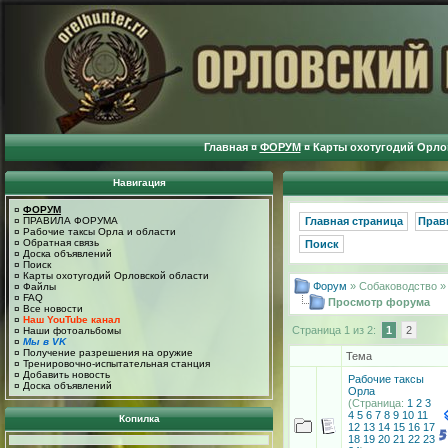
Главная
¤
ФОРУМ
¤
Карты охотугодий Орло
Навигация
¤
ФОРУМ
¤
ПРАВИЛА ФОРУМА
Главная страница
Прав
¤
Рабочие таксы Орла и области
¤
Обратная связь
Поиск
¤
Доска объявлений
¤
Поиск
¤
Карты охотугодий Орловской области
Форум
» Собаководство 
¤
Файлы
¤
FAQ
Просмотр форума
¤
Все новости
¤
Наш YouTube канал
Страница 1 из 2:
1
2
¤
Наши фотоальбомы
¤
Мы в VK
¤
Получение разрешения на оружие
Тема
¤
Тренировочно-испытательная станция
¤
Добавить новость
Рабочие таксы
¤
Доска объявлений
Орла
(Страница:
1
2
3
4
5
6
7
8
9
10
11
Копилка
12
13
14
15
16
17
18
19
20
21
22
23