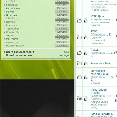
юридические
¤
mar7w7
аспекты дальнейш
¤
gastricurk
реализации
¤
katharineee
"найдёнышей"
¤
Flower
¤
Володян
РОС Джек
¤
mixailzaxa...
- Наконец-то я с
¤
Harveyr
четвероногим
другом
¤
Louisoss
¤
Abbieutcher
РОС
¤
klassik21@...
(Страница:
1
2
)
¤
coyax
- русский
¤
MsRykova
охотничий
¤
smmsmrtn
спаниель
¤
MadelineSelby
Таксы
¤
Всего пользователей:
564
(Страница:
1
2
3
4
¤
Новый пользователь:
teenage
5
)
Алексей и Бэн
Эстонская
гончая_Бона!
(Страница:
1
2
3
4
)
- Бона!
Фокстерьер
Тимон
(Страница:
1
2
)
- фотки и
приключения
моей собаки
(ЖЖ)
Гладкошёрстный
фокстерьер Лари