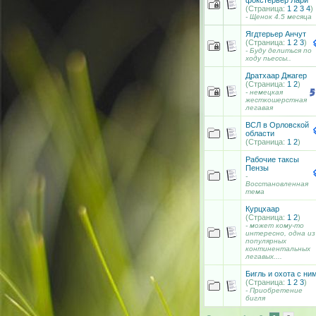
(Страница:
1
2
3
4
)
- Щенок 4.5 месяца
Ягдтерьер Анчут
(Страница:
1
2
3
)
- Буду делиться по
ходу пьессы..
Дратхаар Джагер
(Страница:
1
2
)
- немецкая
жесткошерстная
легавая
ВСЛ в Орловской
области
(Страница:
1
2
)
Рабочие таксы
Пензы
-
Восстановленная
тема
Курцхаар
(Страница:
1
2
)
- может кому-то
интересно, одна из
популярных
континентальных
легавых....
Бигль и охота с ни
(Страница:
1
2
3
)
- Приобретение
бигля