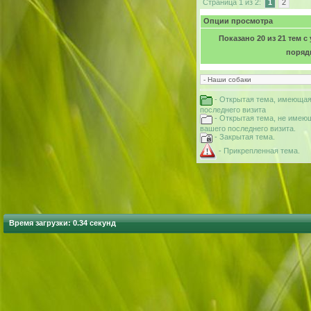
Страница 1 из 2:
1
2
Опции просмотра
Показано 20 из 21 тем 
поряд
- Открытая тема, имеющая
последнего визита
- Открытая тема, не имею
вашего последнего визита.
- Закрытая тема.
- Прикрепленная тема.
Время загрузки: 0.34 секунд