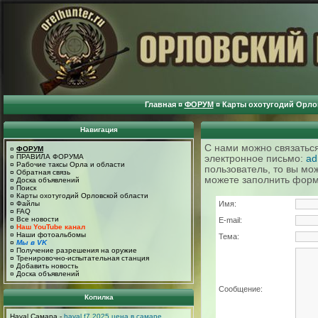
Главная
¤
ФОРУМ
¤
Карты охотугодий Орло
Навигация
С нами можно связатьс
¤
ФОРУМ
¤
ПРАВИЛА ФОРУМА
электронное письмо:
ad
¤
Рабочие таксы Орла и области
пользователь, то вы мо
¤
Обратная связь
можете заполнить форму
¤
Доска объявлений
¤
Поиск
¤
Карты охотугодий Орловской области
¤
Файлы
Имя:
¤
FAQ
¤
Все новости
E-mail:
¤
Наш YouTube канал
¤
Наши фотоальбомы
Тема:
¤
Мы в VK
¤
Получение разрешения на оружие
¤
Тренировочно-испытательная станция
¤
Добавить новость
¤
Доска объявлений
Сообщение:
Копилка
Haval Самара -
haval f7 2025 цена в самаре
.