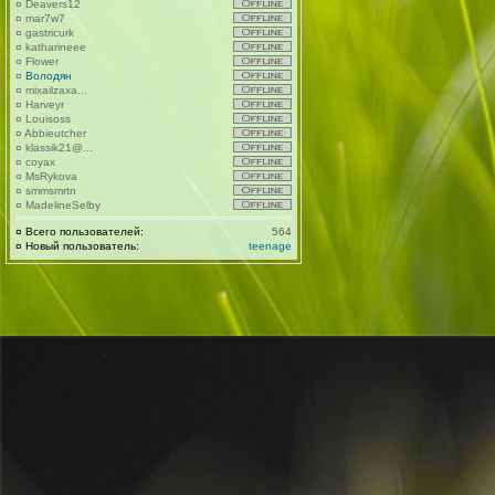
¤
Deavers12
¤
mar7w7
¤
gastricurk
¤
katharineee
¤
Flower
¤
Володян
¤
mixailzaxa...
¤
Harveyr
¤
Louisoss
¤
Abbieutcher
¤
klassik21@...
¤
coyax
¤
MsRykova
¤
smmsmrtn
¤
MadelineSelby
¤
Всего пользователей:
564
¤
Новый пользователь:
teenage