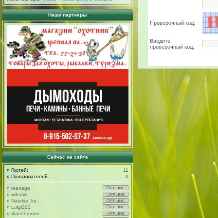
Наши партнеры
Проверочный код:
Введите
проверочный код:
Сейчас на сайте
¤
Гостей:
11
¤
Пользователей:
0
¤
teenage
¤
wifemis
¤
Natalya_ka...
¤
Luigi202
¤
diannnerose