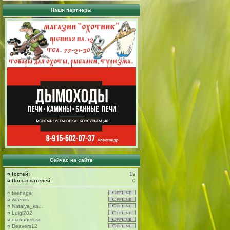
Наши партнеры
Сейчас на сайте
¤
Гостей:
19
¤
Пользователей:
0
¤
teenage
¤
wifemis
¤
Natalya_ka...
¤
Luigi202
¤
diannnerose
¤
Deavers12