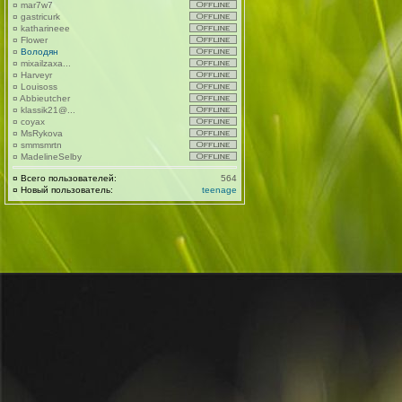
¤
mar7w7
¤
gastricurk
¤
katharineee
¤
Flower
¤
Володян
¤
mixailzaxa...
¤
Harveyr
¤
Louisoss
¤
Abbieutcher
¤
klassik21@...
¤
coyax
¤
MsRykova
¤
smmsmrtn
¤
MadelineSelby
¤
Всего пользователей:
564
¤
Новый пользователь:
teenage