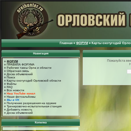
Главная
¤
ФОРУМ
¤
Карты охотугодий Орло
Навигация
Пожалуйста введ
¤
ФОРУМ
Н
¤
ПРАВИЛА ФОРУМА
¤
Рабочие таксы Орла и области
¤
Обратная связь
¤
Доска объявлений
¤
Поиск
¤
Карты охотугодий Орловской области
¤
Файлы
¤
FAQ
¤
Все новости
¤
Наш YouTube канал
¤
Наши фотоальбомы
¤
Мы в VK
¤
Получение разрешения на оружие
¤
Тренировочно-испытательная станция
¤
Добавить новость
¤
Доска объявлений
Копилка