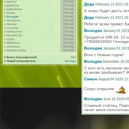
¤
mar7w7
Деда
February 14 2021 18
¤
gastricurk
¤
katharineee
А скоро будет десть л
¤
Flower
¤
Володян
Деда
February 14 2021 18
¤
mixailzaxa...
Ребята! всем привет. К
¤
Harveyr
¤
Louisoss
Володян
January 01 2021
¤
Abbieutcher
¤
klassik21@...
Продаётся ИЖ-54, 12 к
¤
coyax
+79066624560 Геннади
¤
MsRykova
¤
smmsmrtn
Володян
January 01 2021
¤
MadelineSelby
Всех с Новым годом!
¤
Всего пользователей:
564
¤
Новый пользователь:
teenage
Володян
November 26 20
У кого есть желание з
из вновь прибывших? 
Саныч
August 04 2020 12
Скоро открытие
Володян
June 26 2020 05
Славный отчётец, Павли
лечит меня патологоан
Стр