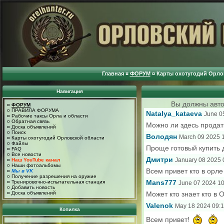
Главная
¤
ФОРУМ
¤
Карты охотугодий Орло
Навигация
Вы должны авто
¤
ФОРУМ
¤
ПРАВИЛА ФОРУМА
Natalya_kataeva
June 0
¤
Рабочие таксы Орла и области
¤
Обратная связь
Можно ли здесь продат
¤
Доска объявлений
¤
Поиск
Володян
March 09 2025 
¤
Карты охотугодий Орловской области
¤
Файлы
Проще готовый купить 
¤
FAQ
¤
Все новости
Дмитри
January 08 2025 
¤
Наш YouTube канал
¤
Наши фотоальбомы
Всем привет кто в орле
¤
Мы в VK
¤
Получение разрешения на оружие
¤
Тренировочно-испытательная станция
Mans777
June 07 2024 10
¤
Добавить новость
¤
Доска объявлений
Может кто знает кто в
Valenok
May 18 2024 09:1
Копилка
Всем привет!