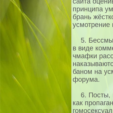
сайта оцени
принципа у
брань жёстк
усмотрение 
5. Бессмыс
в виде комм
чмафки расс
наказывают
баном на ус
форума.
6. Посты, 
как пропага
гомосексуал