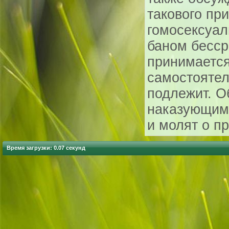
такового пр
гомосексуал
баном бесср
принимаетс
самостоятел
подлежит. О
наказующим
и молят о п
Время загрузки: 0.07 секунд