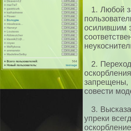
¤
Deavers12
¤
mar7w7
1. Любой з
¤
gastricurk
¤
katharineee
пользовател
¤
Flower
¤
Володян
¤
mixailzaxa...
осилившим э
¤
Harveyr
¤
Louisoss
соответстве
¤
Abbieutcher
¤
klassik21@...
¤
coyax
неукоснител
¤
MsRykova
¤
smmsmrtn
¤
MadelineSelby
¤
Всего пользователей:
564
2. Переход 
¤
Новый пользователь:
teenage
оскорбления
запрещены, 
совести мод
3. Высказат
упреки всегд
оскорбление