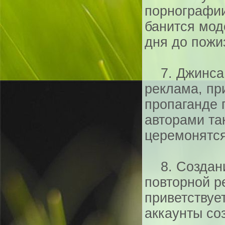
порнографии
банится мод
дня до пожи
7. Джинса, 
реклама, пр
пропаганде 
авторами та
церемонятся
8. Создани
повторной р
приветствует
аккаунты со