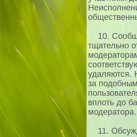
Неисполнен
общественн
10. Сообще
тщательно 
модератора
соответству
удаляются. 
за подобны
пользовател
вплоть до б
модератора.
11. Обсужд