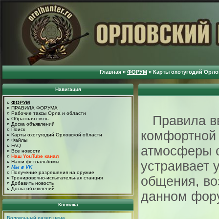
Главная
¤
ФОРУМ
¤
Карты охотугодий Орло
Навигация
¤
ФОРУМ
¤
ПРАВИЛА ФОРУМА
¤
Рабочие таксы Орла и области
Правила вв
¤
Обратная связь
¤
Доска объявлений
¤
Поиск
комфортной 
¤
Карты охотугодий Орловской области
¤
Файлы
¤
FAQ
атмосферы 
¤
Все новости
¤
Наш YouTube канал
¤
Наши фотоальбомы
устраивает 
¤
Мы в VK
¤
Получение разрешения на оружие
общения, во
¤
Тренировочно-испытательная станция
¤
Добавить новость
¤
Доска объявлений
данном фор
Копилка
Волоконный лазер цена
.