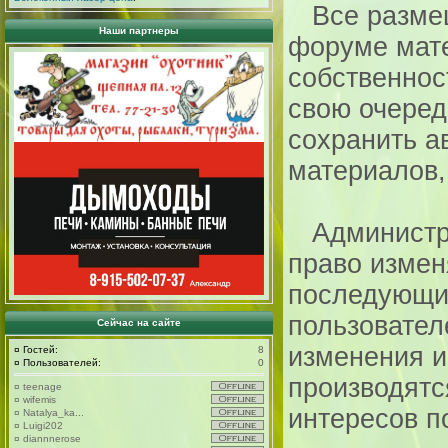
Все размещ
Наши партнеры
форуме мат
собственност
свою очередь
сохранить а
материалов,
Администра
право измен
последующи
пользовател
Сейчас на сайте
изменения и
¤
Гостей:
8
¤
Пользователей:
0
производятс
¤
teenage
¤
wifemis
интересов п
¤
Natalya_ka...
¤
Luigi202
¤
diannnerose