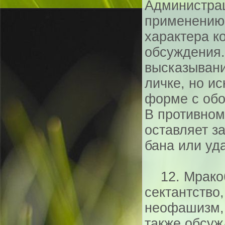
Администрац
применению
характера к
обсуждения.
высказывани
личке, но и
форме с обо
В противном
оставляет з
бана или уд
12. Мракоб
сектантство
неофашизм, 
также обсуж