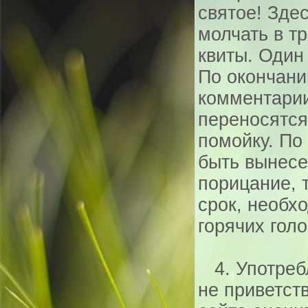
святое! Здес
молчать в т
квиты. Один 
По окончани
комментарии
переносятся
помойку. По
быть вынесе
порицание, 
срок, необх
горячих голо
4. Употреб
не приветст