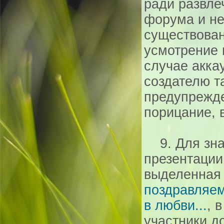
ради развле
форума и не
существован
усмотрение 
случае акка
создателю т
предупрежд
порицание, 
9. Для зна
презентации
выделенная
поздравляем
в любви...
, 
участники д