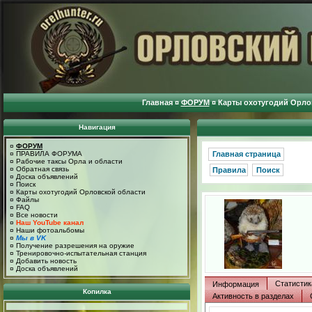
Главная
¤
ФОРУМ
¤
Карты охотугодий Орло
Навигация
¤
ФОРУМ
¤
ПРАВИЛА ФОРУМА
Главная страница
¤
Рабочие таксы Орла и области
¤
Обратная связь
Правила
Поиск
¤
Доска объявлений
¤
Поиск
¤
Карты охотугодий Орловской области
¤
Файлы
¤
FAQ
¤
Все новости
¤
Наш YouTube канал
¤
Наши фотоальбомы
¤
Мы в VK
¤
Получение разрешения на оружие
¤
Тренировочно-испытательная станция
¤
Добавить новость
¤
Доска объявлений
Статистик
Информация
Копилка
Активность в разделах