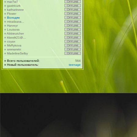
¤
mar7w7
¤
gastricurk
¤
katharineee
¤
Flower
¤
Володян
¤
mixailzaxa...
¤
Harveyr
¤
Louisoss
¤
Abbieutcher
¤
klassik21@...
¤
coyax
¤
MsRykova
¤
smmsmrtn
¤
MadelineSelby
¤
Всего пользователей:
564
¤
Новый пользователь:
teenage