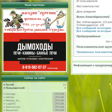
ID пользователя
Наши партнеры
Местожительство
День рождения
Всего благодарностей
Вас поблагодарили: 123 ра
Отблагодарил(а): 126
Все сообщения за которые 
Все сообщения за которые 
Предупреждения
Нет 
Пользовательские груп
Проверенные пользовател
Информация о предупрежд
Сейчас на сайте
¤
Гостей:
13
¤
Пользователей:
0
¤
teenage
¤
wifemis
¤
Natalya_ka...
¤
Luigi202
¤
diannnerose
¤
Deavers12