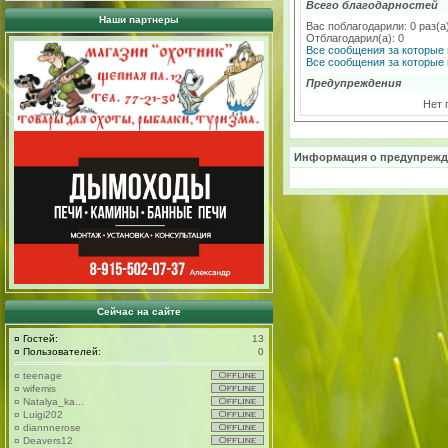
Всего благодарностей
Наши партнеры
Вас поблагодарили: 0 раз(а
Отблагодарил(а): 0
Все сообщения за которые 
Все сообщения за которые 
Предупреждения
Нет 
Информация о предупрежд
Сейчас на сайте
¤
Гостей:
13
¤
Пользователей:
0
¤
teenage
¤
wifemis
¤
Natalya_ka...
¤
Luigi202
¤
diannnerose
¤
Deavers12