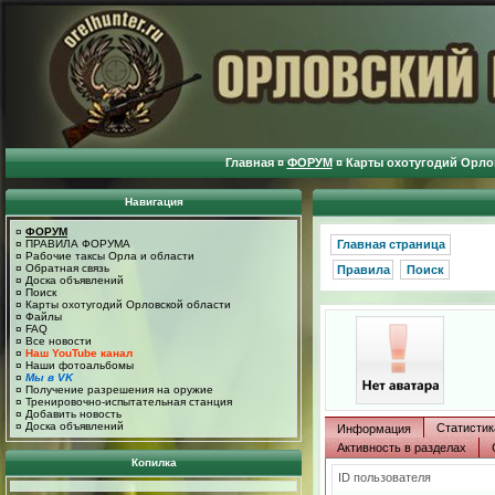
Главная
¤
ФОРУМ
¤
Карты охотугодий Орло
Навигация
¤
ФОРУМ
¤
ПРАВИЛА ФОРУМА
Главная страница
¤
Рабочие таксы Орла и области
¤
Обратная связь
Правила
Поиск
¤
Доска объявлений
¤
Поиск
¤
Карты охотугодий Орловской области
¤
Файлы
¤
FAQ
¤
Все новости
¤
Наш YouTube канал
¤
Наши фотоальбомы
¤
Мы в VK
¤
Получение разрешения на оружие
¤
Тренировочно-испытательная станция
¤
Добавить новость
¤
Доска объявлений
Статистик
Информация
Активность в разделах
Копилка
ID пользователя