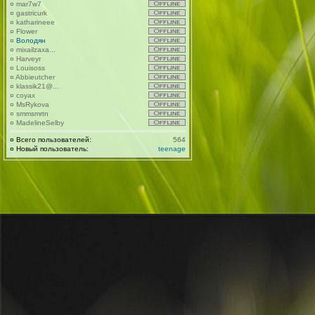
¤
mar7w7
¤
gastricurk
¤
katharineee
¤
Flower
¤
Володян
¤
mixailzaxa...
¤
Harveyr
¤
Louisoss
¤
Abbieutcher
¤
klassik21@...
¤
coyax
¤
MsRykova
¤
smmsmrtn
¤
MadelineSelby
¤
Всего пользователей:
564
¤
Новый пользователь:
teenage