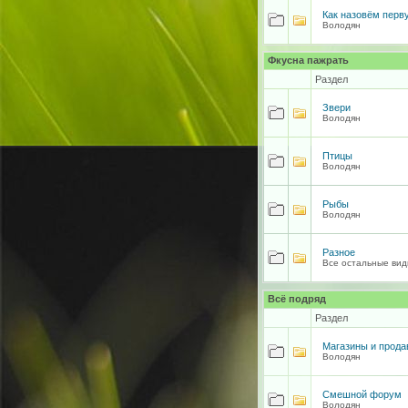
Как назовём перв
Володян
Фкусна пажрать
Раздел
Звери
Володян
Птицы
Володян
Рыбы
Володян
Разное
Все остальные вид
Всё подряд
Раздел
Магазины и прод
Володян
Смешной форум
Володян