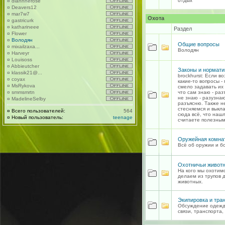
отдых
¤
diannnerose
¤
Deavers12
¤
mar7w7
Охота
¤
gastricurk
¤
katharineee
Раздел
¤
Flower
¤
Володян
Общие вопросы
¤
mixailzaxa...
Володян
¤
Harveyr
¤
Louisoss
¤
Abbieutcher
Законы и нормати
¤
klassik21@...
brockhurst: Если в
¤
coyax
какие-то вопросы -
¤
MsRykova
смело задавать их 
¤
smmsmrtn
что сам знаю - раз
не знаю - разузна
¤
MadelineSelby
разъясню. Также н
стесняемся и выкл
¤
Всего пользователей:
564
сюда всё, что наш
¤
Новый пользователь:
teenage
считаете полезным
Оружейная комна
Всё об оружии и б
Охотничьи живот
На кого мы охотимс
делаем из трупов 
животных.
Экипировка и тра
Обсуждение одежд
связи, транспорта,