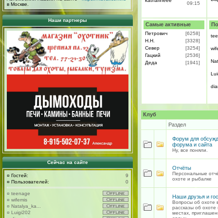
katharineee
09:15
в Москве.
Наши партнеры
Самые активные
По
Петрович
[6258]
te
H.H.
[3328]
Север
[3254]
wif
Гацкий
[2536]
Na
Деда
[1941]
Lui
di
Клуб
Раздел
Форум для обсуж
форума и сайта
Ну, все поняли.
Сейчас на сайте
Отчёты
Персональные отч
¤
Гостей:
9
охоте и рыбалке
¤
Пользователей:
0
¤
teenage
Наши друзья и го
¤
wifemis
Вопросы об охоте 
¤
Natalya_ka...
рассказы об охоте 
¤
Luigi202
местах, приглашен