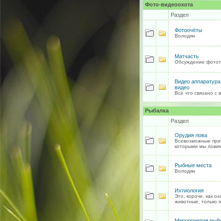
Фото-видеоохота
Раздел
Фотоочёты
Володян
Матчасть
Обсуждение фотот
Видео аппаратура
видео
Всё что связано с 
Рыбалка
Раздел
Орудия лова
Всевозможные при
которыми мы ловим
Рыбные места
Володян
Ихтиология
Это, короче, как о
животные, только п
Мероприятия рыб