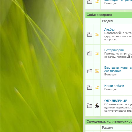
Володян
Собаководство
Раздел
Ликбез
Благоговейно чита
гуру, но не стесня
вопросы.
Ветеринария
Прежде чем прист
собачку, попробуй 
Выставки, испыта
состязания.
Володян
Наши собаки
Володян
ОБЪЯВЛЕНИЯ
Объявления о прод
щенков, взрослых с
сопутствующих тов
Самоделки, коллекциониро
Раздел