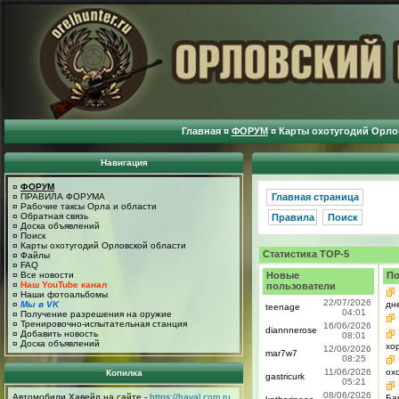
Главная
¤
ФОРУМ
¤
Карты охотугодий Орло
Навигация
¤
ФОРУМ
¤
ПРАВИЛА ФОРУМА
Главная страница
¤
Рабочие таксы Орла и области
¤
Обратная связь
Правила
Поиск
¤
Доска объявлений
¤
Поиск
¤
Карты охотугодий Орловской области
Статистика TOP-5
¤
Файлы
¤
FAQ
Новые
По
¤
Все новости
¤
Наш YouTube канал
пользователи
¤
Наши фотоальбомы
22/07/2026
дне
¤
Мы в VK
teenage
04:01
¤
Получение разрешения на оружие
¤
Тренировочно-испытательная станция
16/06/2026
diannnerose
¤
Добавить новость
08:01
¤
Доска объявлений
хо
12/06/2026
mar7w7
08:25
11/06/2026
ох
Копилка
gastricurk
05:21
08/06/2026
Автомобили Хавейл на сайте -
https://haval.com.ru
Ба