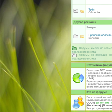
Трёп
Обо всём
Другое регионы
Раздел
Брянская область
Володян
- Форумы, имеющие новые
последнего визита.
- Форумы, не имеющие нов
последнего визита.
Статистика форум
Всего тем:
557
, отв
Последнее сообщен
Пятёрка самых акти
(
1941
)
Зарегистрированных
Приветствуем нашег
Всего пользователей
Кто на форуме
Посетителей на сай
Группы пользовател
ОООК]
,
[Инкогнито, 
[Рысятники]
,
[Пользо
Рекорд одновременно