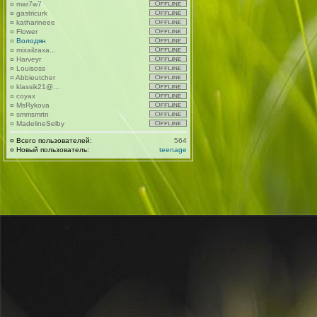
¤
mar7w7
¤
gastricurk
¤
katharineee
¤
Flower
¤
Володян
¤
mixailzaxa...
¤
Harveyr
¤
Louisoss
¤
Abbieutcher
¤
klassik21@...
¤
coyax
¤
MsRykova
¤
smmsmrtn
¤
MadelineSelby
¤
Всего пользователей:
564
¤
Новый пользователь:
teenage