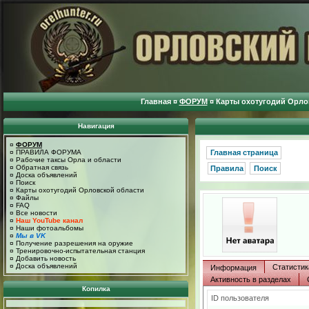
Главная
¤
ФОРУМ
¤
Карты охотугодий Орло
Навигация
¤
ФОРУМ
¤
ПРАВИЛА ФОРУМА
Главная страница
¤
Рабочие таксы Орла и области
¤
Обратная связь
Правила
Поиск
¤
Доска объявлений
¤
Поиск
¤
Карты охотугодий Орловской области
¤
Файлы
¤
FAQ
¤
Все новости
¤
Наш YouTube канал
¤
Наши фотоальбомы
¤
Мы в VK
¤
Получение разрешения на оружие
¤
Тренировочно-испытательная станция
¤
Добавить новость
¤
Доска объявлений
Статистик
Информация
Активность в разделах
Копилка
ID пользователя