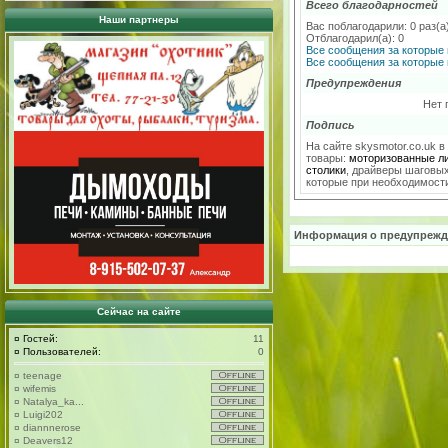
Всего благодарностей
Наши партнеры
Вас поблагодарили: 0 раз(а
Отблагодарил(а): 0
Все сообщения за которые 
Все сообщения за которые 
Предупреждения
Нет 
Подпись
На сайте skysmotor.co.uk 
товары:
моторизованные л
столики
, драйверы шаговых
которые при необходимост
Информация о предупрежд
Сейчас на сайте
¤
Гостей:
11
¤
Пользователей:
0
¤
teenage
¤
wifemis
¤
Natalya_ka...
¤
Luigi202
¤
diannnerose
¤
Deavers12