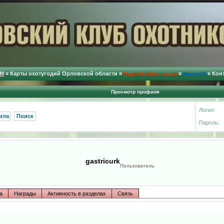
М
¤
Карты охотугодий Орловской области
¤
Наш YouTube канал
¤
Мы в VK
¤
Кон
Просмотр профиля
Логин:
ила
Поиск
Пароль:
gastricurk
Пользователь
а
Награды
Активность в разделах
Связь