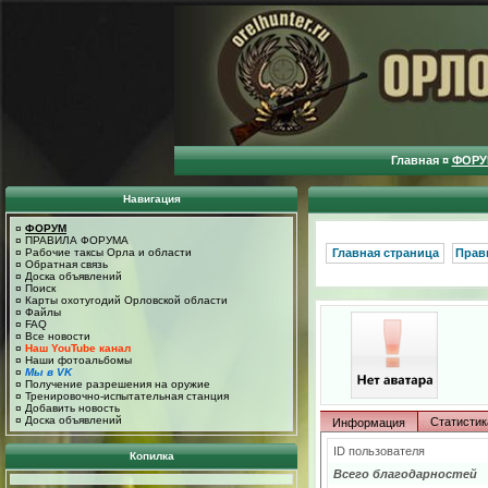
Главная
¤
ФОРУ
Навигация
¤
ФОРУМ
¤
ПРАВИЛА ФОРУМА
¤
Рабочие таксы Орла и области
Главная страница
Прав
¤
Обратная связь
¤
Доска объявлений
¤
Поиск
¤
Карты охотугодий Орловской области
¤
Файлы
¤
FAQ
¤
Все новости
¤
Наш YouTube канал
¤
Наши фотоальбомы
¤
Мы в VK
¤
Получение разрешения на оружие
¤
Тренировочно-испытательная станция
¤
Добавить новость
¤
Доска объявлений
Статистик
Информация
ID пользователя
Копилка
Всего благодарностей