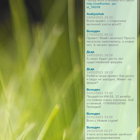
Прошу всех откликнуться здесь:
http://orelhunter...po
st_39208
Andrjushok
03/04/2021 15:15
Всем привет, с открытием
весенней охоты всех!!!
Володян
17/03/2021 06:12
Привет! Живёт конечно! Просто
писатели закончились, а новых
нет. А читают много!
Деда
14/02/2021 18:28
А скоро будет десть лет
существования форума
Деда
14/02/2021 18:23
Ребята! всем привет. Как долго
я сюда не заходил. Живет ли
форум?
Володян
01/01/2021 23:32
Продаётся ИЖ-54, 12 калибр,
состояние очень хорошее, бой
отличный. +79066624560
Геннадий
Володян
01/01/2021 23:30
Всех с Новым годом!
Володян
26/11/2020 22:27
У кого есть желание заняться
администрированием