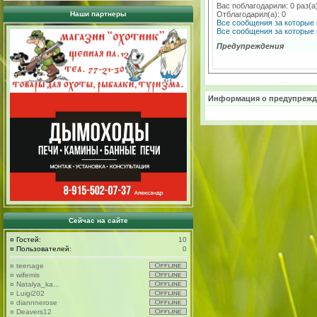
Вас поблагодарили: 0 раз(а
Наши партнеры
Отблагодарил(а): 0
Все сообщения за которые 
Все сообщения за которые 
Предупреждения
Информация о предупрежд
Сейчас на сайте
¤
Гостей:
10
¤
Пользователей:
0
¤
teenage
¤
wifemis
¤
Natalya_ka...
¤
Luigi202
¤
diannnerose
¤
Deavers12