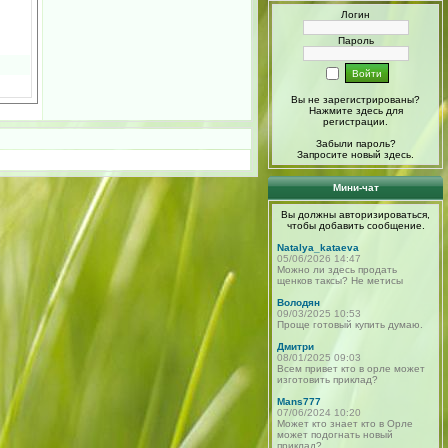
Логин
Пароль
Вы не зарегистрированы?
Нажмите здесь
для
регистрации.
Забыли пароль?
Запросите новый
здесь
.
Мини-чат
Вы должны авторизироваться,
чтобы добавить сообщение.
Natalya_kataeva
05/06/2026 14:47
Можно ли здесь продать
щенков таксы? Не метисы
Володян
09/03/2025 10:53
Проще готовый купить думаю.
Дмитри
08/01/2025 09:03
Всем привет кто в орле может
изготовить приклад?
Mans777
07/06/2024 10:20
Может кто знает кто в Орле
может подогнать новый
приклад?