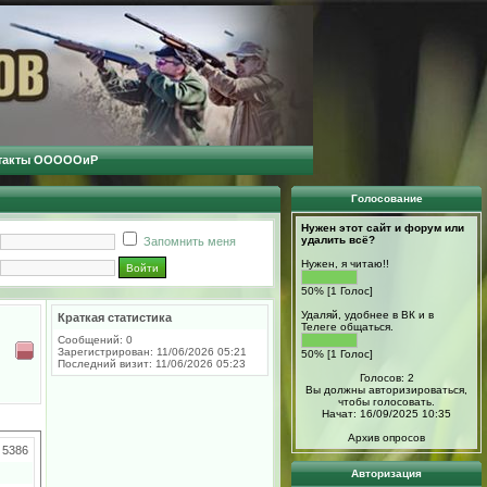
такты ОООООиР
Голосование
Нужен этот сайт и форум или
удалить всё?
Запомнить меня
Нужен, я читаю!!
50% [1 Голос]
Удаляй, удобнее в ВК и в
Краткая статистика
Телеге общаться.
Сообщений: 0
Зарегистрирован: 11/06/2026 05:21
50% [1 Голос]
Последний визит: 11/06/2026 05:23
Голосов: 2
Вы должны авторизироваться,
чтобы голосовать.
Начат: 16/09/2025 10:35
Архив опросов
5386
Авторизация