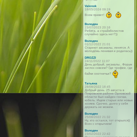
Valenok
18/05/2024 09:19
Всем привет!
Володян
23/07/2023 20:16
Ребята, а страйкболистов
случайно здесь нет?))
Володян
01/12/2022 21:01
Стареют аксакалы, ленятся. А
молодёжь ленивая и родилась))
DROZZI
24/11/2022 11:07
День добрый, аксакалы.. Форум
заглох совсем? Где трофеи, где
байки охотничьи?
Татьяна
28/08/2022 16:45
Добрый день. 25 августа в
Покровском районе Орловской
области был найден гончак,
кобель. Ищем старых или новых
хозяев. Срочно, долго у себя
держать не можем.
Володян
25/08/2022 21:32
Ну, кто остался, тот открылся))
Всех с открытием!
Володян
23/02/2022 22:42