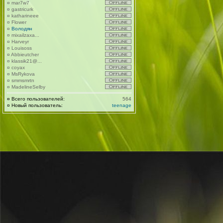
¤
mar7w7
¤
gastricurk
¤
katharineee
¤
Flower
¤
Володян
¤
mixailzaxa...
¤
Harveyr
¤
Louisoss
¤
Abbieutcher
¤
klassik21@...
¤
coyax
¤
MsRykova
¤
smmsmrtn
¤
MadelineSelby
¤
Всего пользователей:
564
¤
Новый пользователь:
teenage