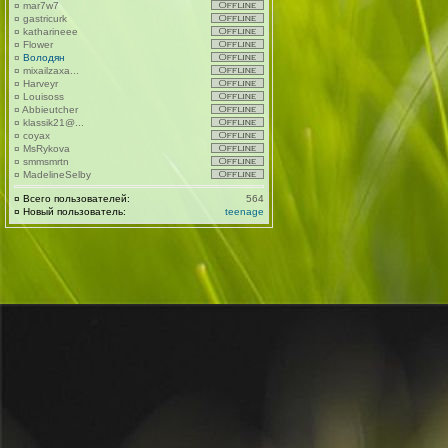
¤
mar7w7
¤
gastricurk
¤
katharineee
¤
Flower
¤
Володян
¤
mixailzaxa...
¤
Harveyr
¤
Louisoss
¤
Abbieutcher
¤
klassik21@...
¤
coyax
¤
MsRykova
¤
smmsmrtn
¤
MadelineSelby
¤
Всего пользователей:
564
¤
Новый пользователь:
teenage