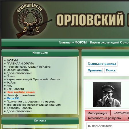
Главная
¤
ФОРУМ
¤
Карты охотугодий Орло
Навигация
¤
ФОРУМ
¤
ПРАВИЛА ФОРУМА
Главная страница
¤
Рабочие таксы Орла и области
¤
Обратная связь
Правила
Поиск
¤
Доска объявлений
¤
Поиск
¤
Карты охотугодий Орловской области
¤
Файлы
¤
FAQ
¤
Все новости
¤
Наш YouTube канал
¤
Наши фотоальбомы
¤
Мы в VK
¤
Получение разрешения на оружие
¤
Тренировочно-испытательная станция
¤
Добавить новость
¤
Доска объявлений
Статистик
Информация
Активность в разделах
Копилка
ID пользователя