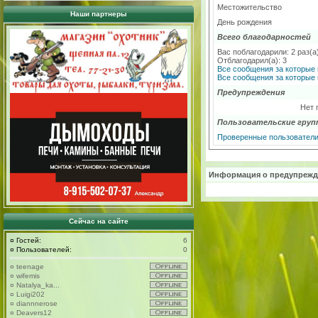
Местожительство
Наши партнеры
День рождения
Всего благодарностей
Вас поблагодарили: 2 раз(а
Отблагодарил(а): 3
Все сообщения за которые 
Все сообщения за которые 
Предупреждения
Нет 
Пользовательские груп
Проверенные пользовател
Информация о предупрежд
Сейчас на сайте
¤
Гостей:
6
¤
Пользователей:
0
¤
teenage
¤
wifemis
¤
Natalya_ka...
¤
Luigi202
¤
diannnerose
¤
Deavers12