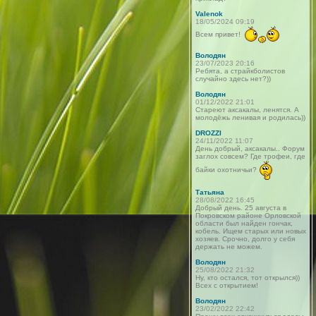
Valenok
18/05/2024 09:19
Всем привет!
Володян
23/07/2023 20:16
Ребята, а страйкболистов
случайно здесь нет?))
Володян
01/12/2022 21:01
Стареют аксакалы, ленятся. А
молодёжь ленивая и родилась))
DROZZI
24/11/2022 11:07
День добрый, аксакалы.. Форум
заглох совсем? Где трофеи, где
байки охотничьи?
Татьяна
28/08/2022 16:45
Добрый день. 25 августа в
Покровском районе Орловской
области был найден гончак,
кобель. Ищем старых или новых
хозяев. Срочно, долго у себя
держать не можем.
Володян
25/08/2022 21:32
Ну, кто остался, тот открылся))
Всех с открытием!
Володян
23/02/2022 22:42