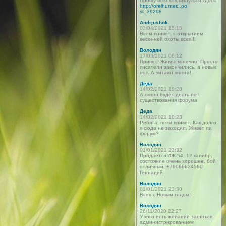
Прошу всех откликнуться здесь:
http://orelhunter...po
st_39208
Andrjushok
03/04/2021 15:15
Всем привет, с открытием
весенней охоты всех!!!
Володян
17/03/2021 06:12
Привет! Живёт конечно! Просто
писатели закончились, а новых
нет. А читают много!
Деда
14/02/2021 18:28
А скоро будет десть лет
существования форума
Деда
14/02/2021 18:23
Ребята! всем привет. Как долго
я сюда не заходил. Живет ли
форум?
Володян
01/01/2021 23:32
Продаётся ИЖ-54, 12 калибр,
состояние очень хорошее, бой
отличный. +79066624560
Геннадий
Володян
01/01/2021 23:30
Всех с Новым годом!
Володян
26/11/2020 22:27
У кого есть желание заняться
администрированием