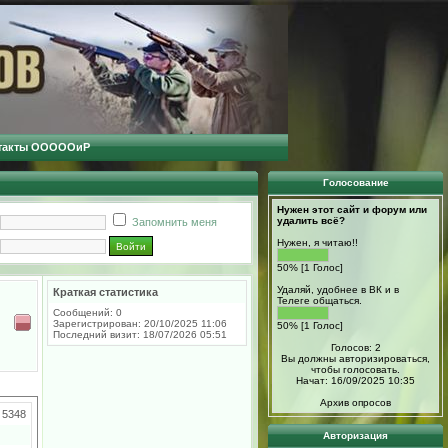
такты ОООООиР
Голосование
Нужен этот сайт и форум или
удалить всё?
Запомнить меня
Нужен, я читаю!!
50% [1 Голос]
Удаляй, удобнее в ВК и в
Краткая статистика
Телеге общаться.
Сообщений: 0
Зарегистрирован: 20/10/2025 11:06
50% [1 Голос]
Последний визит: 18/07/2026 05:51
Голосов: 2
Вы должны авторизироваться,
чтобы голосовать.
Начат: 16/09/2025 10:35
Архив опросов
5348
Авторизация