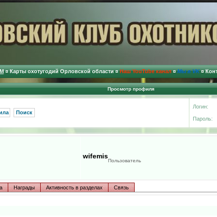
М
¤
Карты охотугодий Орловской области
¤
Наш YouTube канал
¤
Мы в VK
¤
Кон
Просмотр профиля
Логин:
ила
Поиск
Пароль:
wifemis
Пользователь
а
Награды
Активность в разделах
Связь