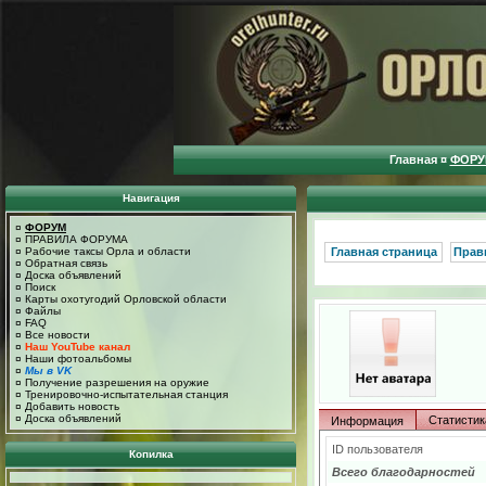
Главная
¤
ФОРУ
Навигация
¤
ФОРУМ
¤
ПРАВИЛА ФОРУМА
¤
Рабочие таксы Орла и области
Главная страница
Прав
¤
Обратная связь
¤
Доска объявлений
¤
Поиск
¤
Карты охотугодий Орловской области
¤
Файлы
¤
FAQ
¤
Все новости
¤
Наш YouTube канал
¤
Наши фотоальбомы
¤
Мы в VK
¤
Получение разрешения на оружие
¤
Тренировочно-испытательная станция
¤
Добавить новость
¤
Доска объявлений
Статистик
Информация
ID пользователя
Копилка
Всего благодарностей