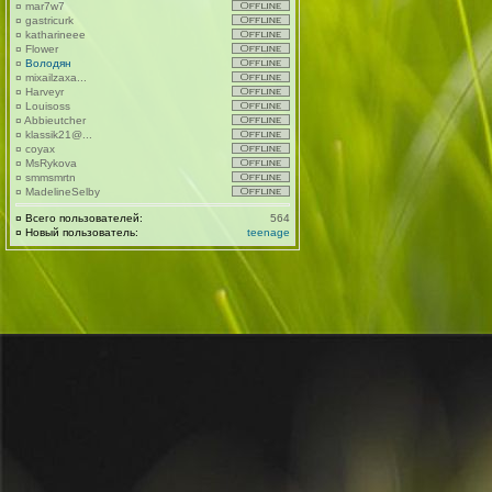
¤
mar7w7
¤
gastricurk
¤
katharineee
¤
Flower
¤
Володян
¤
mixailzaxa...
¤
Harveyr
¤
Louisoss
¤
Abbieutcher
¤
klassik21@...
¤
coyax
¤
MsRykova
¤
smmsmrtn
¤
MadelineSelby
¤
Всего пользователей:
564
¤
Новый пользователь:
teenage