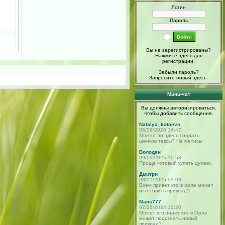
Логин
Пароль
Вы не зарегистрированы?
Нажмите здесь
для
регистрации.
Забыли пароль?
Запросите новый
здесь
.
Мини-чат
Вы должны авторизироваться,
чтобы добавить сообщение.
Natalya_kataeva
05/06/2026 14:47
Можно ли здесь продать
щенков таксы? Не метисы
Володян
09/03/2025 10:53
Проще готовый купить думаю.
Дмитри
08/01/2025 09:03
Всем привет кто в орле может
изготовить приклад?
Mans777
07/06/2024 10:20
Может кто знает кто в Орле
может подогнать новый
приклад?