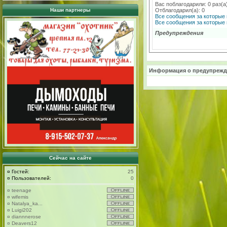
Вас поблагодарили: 0 раз(а
Наши партнеры
Отблагодарил(а): 0
Все сообщения за которые 
Все сообщения за которые 
Предупреждения
Информация о предупрежд
Сейчас на сайте
¤
Гостей:
25
¤
Пользователей:
0
¤
teenage
¤
wifemis
¤
Natalya_ka...
¤
Luigi202
¤
diannnerose
¤
Deavers12