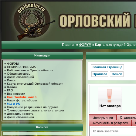
Главная
¤
ФОРУМ
¤
Карты охотугодий Орло
Навигация
¤
ФОРУМ
¤
ПРАВИЛА ФОРУМА
Главная страница
¤
Рабочие таксы Орла и области
¤
Обратная связь
Правила
Поиск
¤
Доска объявлений
¤
Поиск
¤
Карты охотугодий Орловской области
¤
Файлы
¤
FAQ
¤
Все новости
¤
Наш YouTube канал
¤
Наши фотоальбомы
¤
Мы в VK
¤
Получение разрешения на оружие
¤
Тренировочно-испытательная станция
¤
Добавить новость
¤
Доска объявлений
Статистик
Информация
Активность в разделах
Копилка
ID пользователя