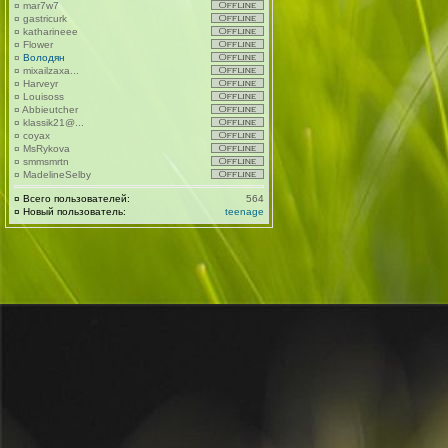
¤
mar7w7
¤
gastricurk
¤
katharineee
¤
Flower
¤
Володян
¤
mixailzaxa...
¤
Harveyr
¤
Louisoss
¤
Abbieutcher
¤
klassik21@...
¤
coyax
¤
MsRykova
¤
smmsmrtn
¤
MadelineSelby
¤
Всего пользователей:
564
¤
Новый пользователь:
teenage