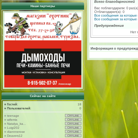
Всего благодарностей
Наши партнеры
Вас поблагодарили: 0 раз(а
Отблагодарил(а): 0
Все сообщения за которые 
Все сообщения за которые 
Предупреждения
Нет 
Информация о предупрежд
Сейчас на сайте
¤
Гостей:
18
¤
Пользователей:
0
¤
teenage
¤
wifemis
¤
Natalya_ka...
¤
Luigi202
¤
diannnerose
¤
Deavers12