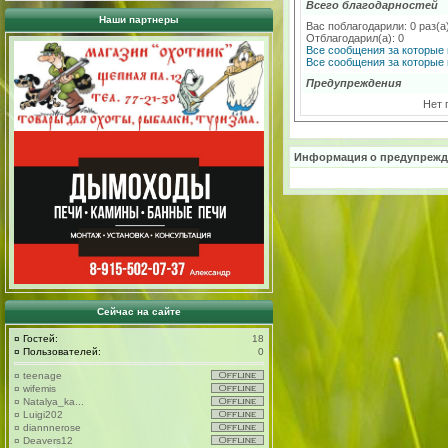
Всего благодарностей
Наши партнеры
Вас поблагодарили: 0 раз(а
Отблагодарил(а): 0
Все сообщения за которые 
Все сообщения за которые 
Предупреждения
Нет 
Информация о предупрежд
Сейчас на сайте
¤
Гостей:
18
¤
Пользователей:
0
¤
teenage
¤
wifemis
¤
Natalya_ka...
¤
Luigi202
¤
diannnerose
¤
Deavers12