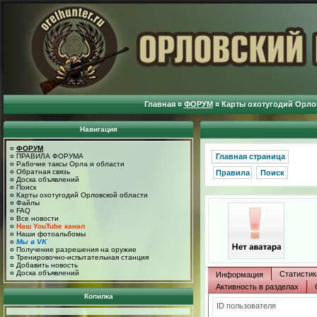
Главная
¤
ФОРУМ
¤
Карты охотугодий Орло
Навигация
¤
ФОРУМ
¤
ПРАВИЛА ФОРУМА
Главная страница
¤
Рабочие таксы Орла и области
¤
Обратная связь
Правила
Поиск
¤
Доска объявлений
¤
Поиск
¤
Карты охотугодий Орловской области
¤
Файлы
¤
FAQ
¤
Все новости
¤
Наш YouTube канал
¤
Наши фотоальбомы
¤
Мы в VK
¤
Получение разрешения на оружие
¤
Тренировочно-испытательная станция
¤
Добавить новость
¤
Доска объявлений
Статистик
Информация
Активность в разделах
Копилка
ID пользователя