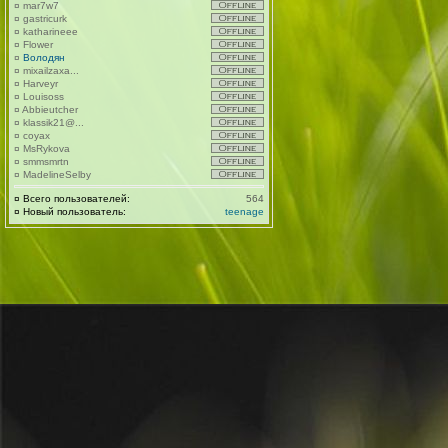
¤
mar7w7
¤
gastricurk
¤
katharineee
¤
Flower
¤
Володян
¤
mixailzaxa...
¤
Harveyr
¤
Louisoss
¤
Abbieutcher
¤
klassik21@...
¤
coyax
¤
MsRykova
¤
smmsmrtn
¤
MadelineSelby
¤
Всего пользователей:
564
¤
Новый пользователь:
teenage