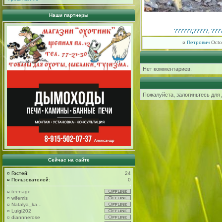
Наши партнеры
??????,?????, ????
¤
Петрович
Octo
Нет комментариев.
Пожалуйста, залогиньтесь для
Сейчас на сайте
¤
Гостей:
24
¤
Пользователей:
0
¤
teenage
¤
wifemis
¤
Natalya_ka...
¤
Luigi202
¤
diannnerose