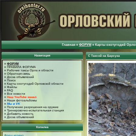
Главная
¤
ФОРУМ
¤
Карты охотугодий Орло
Навигация
С Таксой на Барсука
¤
ФОРУМ
¤
ПРАВИЛА ФОРУМА
¤
Рабочие таксы Орла и области
¤
Обратная связь
¤
Доска объявлений
¤
Поиск
¤
Карты охотугодий Орловской области
¤
Файлы
¤
FAQ
¤
Все новости
¤
Наш YouTube канал
¤
Наши фотоальбомы
¤
Мы в VK
¤
Получение разрешения на оружие
¤
Тренировочно-испытательная станция
¤
Добавить новость
¤
Доска объявлений
Копилка
Фреш казино