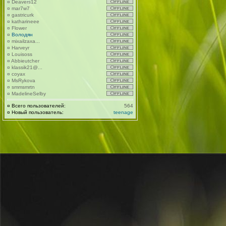
¤
Deavers12
¤
mar7w7
¤
gastricurk
¤
katharineee
¤
Flower
¤
Володян
¤
mixailzaxa...
¤
Harveyr
¤
Louisoss
¤
Abbieutcher
¤
klassik21@...
¤
coyax
¤
MsRykova
¤
smmsmrtn
¤
MadelineSelby
¤
Всего пользователей:
564
¤
Новый пользователь:
teenage