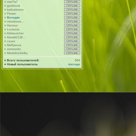
¤
mar7w7
¤
gastricurk
¤
katharineee
¤
Flower
¤
Володян
¤
mixailzaxa...
¤
Harveyr
¤
Louisoss
¤
Abbieutcher
¤
klassik21@...
¤
coyax
¤
MsRykova
¤
smmsmrtn
¤
MadelineSelby
¤
Всего пользователей:
564
¤
Новый пользователь:
teenage