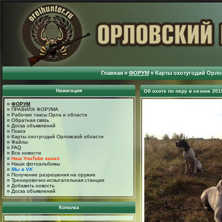
Главная
¤
ФОРУМ
¤
Карты охотугодий Орло
Навигация
Об охоте по перу в сезоне 201
¤
ФОРУМ
¤
ПРАВИЛА ФОРУМА
¤
Рабочие таксы Орла и области
¤
Обратная связь
¤
Доска объявлений
¤
Поиск
¤
Карты охотугодий Орловской области
¤
Файлы
¤
FAQ
¤
Все новости
¤
Наш YouTube канал
¤
Наши фотоальбомы
¤
Мы в VK
¤
Получение разрешения на оружие
¤
Тренировочно-испытательная станция
¤
Добавить новость
¤
Доска объявлений
Копилка