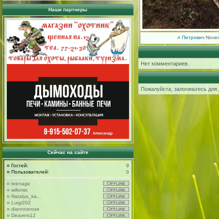
Наши партнеры
¤
Петрович
Novem
Нет комментариев.
Пожалуйста, залогиньтесь для
Сейчас на сайте
¤
Гостей:
9
¤
Пользователей:
0
¤
teenage
¤
wifemis
¤
Natalya_ka...
¤
Luigi202
¤
diannnerose
¤
Deavers12