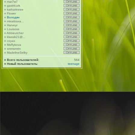
¤
mar7w7
¤
gastricurk
¤
katharineee
¤
Flower
¤
Володян
¤
mixailzaxa...
¤
Harveyr
¤
Louisoss
¤
Abbieutcher
¤
klassik21@...
¤
coyax
¤
MsRykova
¤
smmsmrtn
¤
MadelineSelby
¤
Всего пользователей:
564
¤
Новый пользователь:
teenage