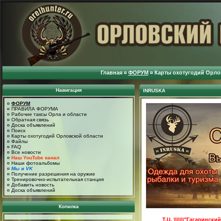
Главная
¤
ФОРУМ
¤
Карты охотугодий Орло
Навигация
INRUSKA
¤
ФОРУМ
¤
ПРАВИЛА ФОРУМА
¤
Рабочие таксы Орла и области
¤
Обратная связь
¤
Доска объявлений
¤
Поиск
¤
Карты охотугодий Орловской области
¤
Файлы
¤
FAQ
¤
Все новости
¤
Наш YouTube канал
¤
Наши фотоальбомы
¤
Мы в VK
¤
Получение разрешения на оружие
¤
Тренировочно-испытательная станция
¤
Добавить новость
¤
Доска объявлений
Копилка
Т.Ц. \\\\\\\"Гагарински