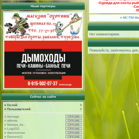
-Одежда для охоты рыб
Наши партнеры
-Си
8
¤
MC-TIM
Mar
Нет комментариев.
Пожалуйста, залогиньтесь для
Сейчас на сайте
¤
Гостей:
6
¤
Пользователей:
0
¤
teenage
¤
wifemis
¤
Natalya_ka...
¤
Luigi202
¤
diannnerose
¤
Deavers12