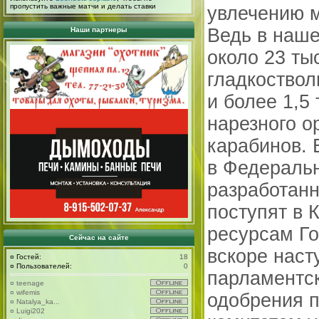
пропустить важные матчи и делать ставки
увлечению м
Ведь в наше
Наши партнеры
около 23 ты
гладкоствол
и более 1,5
нарезного о
карабинов. 
в Федеральн
разработан
поступят в 
ресурсам Г
Сейчас на сайте
вскоре нас
¤
Гостей:
18
¤
Пользователей:
0
парламентск
¤
teenage
¤
wifemis
одобрения 
¤
Natalya_ka...
¤
Luigi202