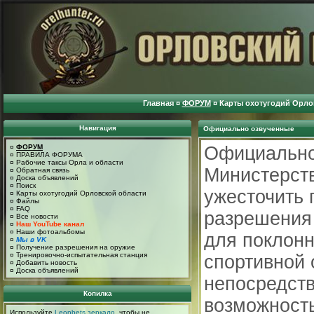
Главная
¤
ФОРУМ
¤
Карты охотугодий Орло
Навигация
Официально озвученные
¤
ФОРУМ
Официально
¤
ПРАВИЛА ФОРУМА
¤
Рабочие таксы Орла и области
Министерст
¤
Обратная связь
¤
Доска объявлений
¤
Поиск
ужесточить 
¤
Карты охотугодий Орловской области
¤
Файлы
¤
FAQ
разрешения
¤
Все новости
¤
Наш YouTube канал
¤
Наши фотоальбомы
для поклонн
¤
Мы в VK
¤
Получение разрешения на оружие
¤
Тренировочно-испытательная станция
спортивной 
¤
Добавить новость
¤
Доска объявлений
непосредств
Копилка
возможность
Используйте
Leonbets зеркало
, чтобы не