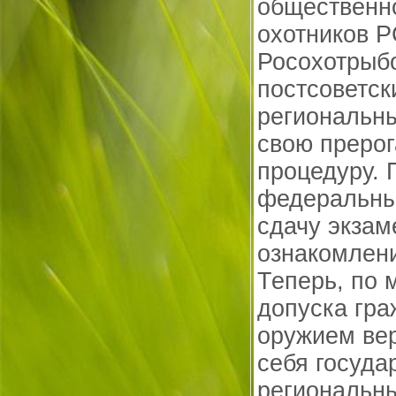
общественн
охотников 
Росохотрыбо
постсоветск
региональн
свою преро
процедуру. 
федеральны
сдачу экзам
ознакомлени
Теперь, по 
допуска гра
оружием вер
себя госуда
региональны