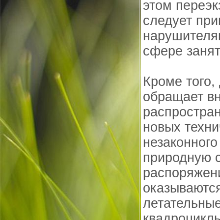
этом переэк
следует при
нарушителям
сфере занят
Кроме того,
обращает в
распростран
новых техни
незаконного
природную с
распоряжени
оказываютс
летательные
квадроцикл