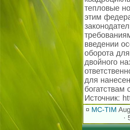
тепловые но
этим федер
законодател
требования
введении ос
оборота для
двойного на
ответственн
для нанесе
богатствам 
Источник: ht
¤
MC-TIM
Aug
· 