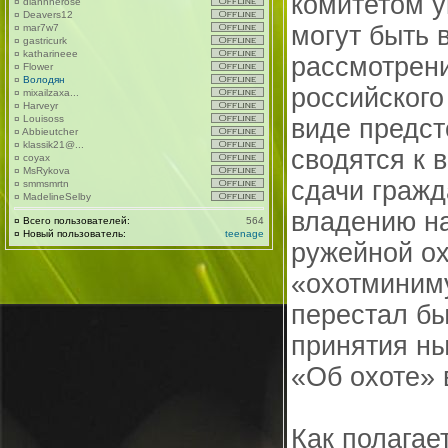
комитетом 
¤
diannnerose
¤
Deavers12
могут быть 
¤
mar7w7
¤
gastricurk
¤
katharineee
рассмотрен
¤
Flower
¤
Володян
российского
¤
mixailzaxa...
¤
Harveyr
¤
Louisoss
виде предс
¤
Abbieutcher
¤
klassik21@...
сводятся к 
¤
coyax
¤
MsRykova
сдачи гражд
¤
smmsmrtn
¤
MadelineSelby
владению на
¤
Всего пользователей:
564
¤
Новый пользователь:
teenage
ружейной ох
«охотминим
перестал бы
принятия ны
«Об охоте» в
Как полага