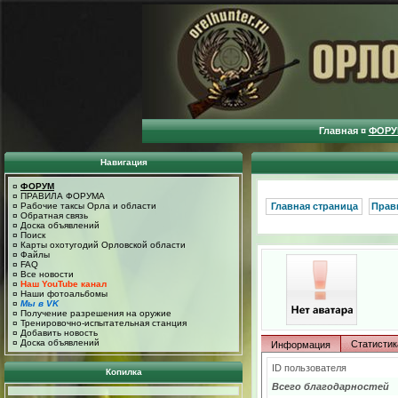
Главная
¤
ФОРУ
Навигация
¤
ФОРУМ
¤
ПРАВИЛА ФОРУМА
¤
Рабочие таксы Орла и области
Главная страница
Прав
¤
Обратная связь
¤
Доска объявлений
¤
Поиск
¤
Карты охотугодий Орловской области
¤
Файлы
¤
FAQ
¤
Все новости
¤
Наш YouTube канал
¤
Наши фотоальбомы
¤
Мы в VK
¤
Получение разрешения на оружие
¤
Тренировочно-испытательная станция
¤
Добавить новость
¤
Доска объявлений
Статистик
Информация
ID пользователя
Копилка
Всего благодарностей