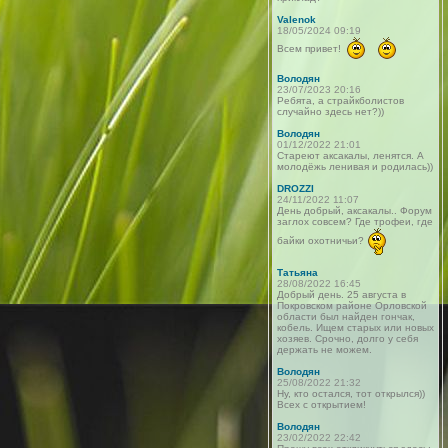
Valenok
18/05/2024 09:19
Всем привет!
Володян
23/07/2023 20:16
Ребята, а страйкболистов
случайно здесь нет?))
Володян
01/12/2022 21:01
Стареют аксакалы, ленятся. А
молодёжь ленивая и родилась))
DROZZI
24/11/2022 11:07
День добрый, аксакалы.. Форум
заглох совсем? Где трофеи, где
байки охотничьи?
Татьяна
28/08/2022 16:45
Добрый день. 25 августа в
Покровском районе Орловской
области был найден гончак,
кобель. Ищем старых или новых
хозяев. Срочно, долго у себя
держать не можем.
Володян
25/08/2022 21:32
Ну, кто остался, тот открылся))
Всех с открытием!
Володян
23/02/2022 22:42