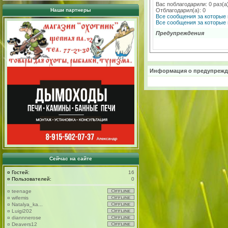
Вас поблагодарили: 0 раз(а
Наши партнеры
Отблагодарил(а): 0
Все сообщения за которые 
Все сообщения за которые 
Предупреждения
Информация о предупрежд
Сейчас на сайте
¤
Гостей:
16
¤
Пользователей:
0
¤
teenage
¤
wifemis
¤
Natalya_ka...
¤
Luigi202
¤
diannnerose
¤
Deavers12