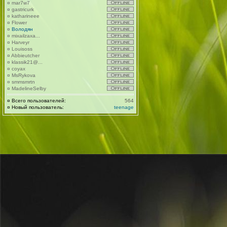
¤
mar7w7
¤
gastricurk
¤
katharineee
¤
Flower
¤
Володян
¤
mixailzaxa...
¤
Harveyr
¤
Louisoss
¤
Abbieutcher
¤
klassik21@...
¤
coyax
¤
MsRykova
¤
smmsmrtn
¤
MadelineSelby
¤
Всего пользователей:
564
¤
Новый пользователь:
teenage