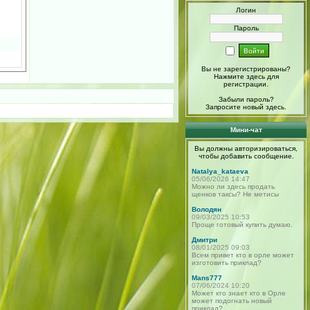
Логин
Пароль
Вы не зарегистрированы?
Нажмите здесь
для
регистрации.
Забыли пароль?
Запросите новый
здесь
.
Мини-чат
Вы должны авторизироваться,
чтобы добавить сообщение.
Natalya_kataeva
05/06/2026 14:47
Можно ли здесь продать
щенков таксы? Не метисы
Володян
09/03/2025 10:53
Проще готовый купить думаю.
Дмитри
08/01/2025 09:03
Всем привет кто в орле может
изготовить приклад?
Mans777
07/06/2024 10:20
Может кто знает кто в Орле
может подогнать новый
приклад?