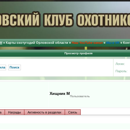
М
¤
Карты охотугодий Орловской области
¤
Наш YouTube канал
¤
Мы в VK
¤
Кон
Просмотр профиля
Логин:
ила
Поиск
Пароль:
Хищник М
Пользователь
а
Награды
Активность в разделах
Связь