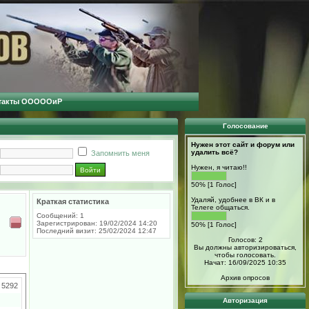
такты ОООООиР
Голосование
Нужен этот сайт и форум или
удалить всё?
Запомнить меня
Нужен, я читаю!!
50% [1 Голос]
Удаляй, удобнее в ВК и в
Краткая статистика
Телеге общаться.
Сообщений: 1
Зарегистрирован: 19/02/2024 14:20
50% [1 Голос]
Последний визит: 25/02/2024 12:47
Голосов: 2
Вы должны авторизироваться,
чтобы голосовать.
Начат: 16/09/2025 10:35
Архив опросов
5292
Авторизация