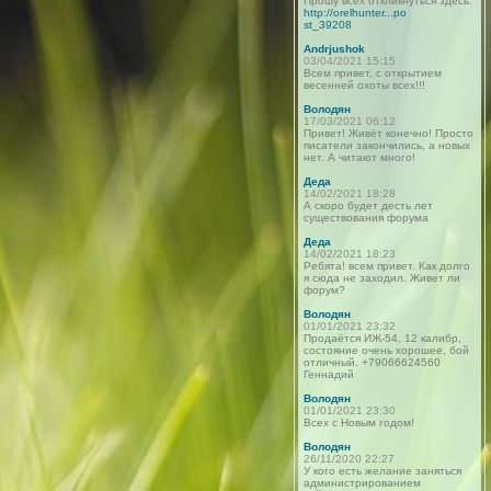
Прошу всех откликнуться здесь:
http://orelhunter...po
st_39208
Andrjushok
03/04/2021 15:15
Всем привет, с открытием
весенней охоты всех!!!
Володян
17/03/2021 06:12
Привет! Живёт конечно! Просто
писатели закончились, а новых
нет. А читают много!
Деда
14/02/2021 18:28
А скоро будет десть лет
существования форума
Деда
14/02/2021 18:23
Ребята! всем привет. Как долго
я сюда не заходил. Живет ли
форум?
Володян
01/01/2021 23:32
Продаётся ИЖ-54, 12 калибр,
состояние очень хорошее, бой
отличный. +79066624560
Геннадий
Володян
01/01/2021 23:30
Всех с Новым годом!
Володян
26/11/2020 22:27
У кого есть желание заняться
администрированием